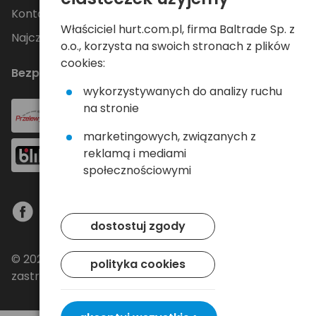
Kontakt
Właściciel hurt.com.pl, firma Baltrade Sp. z
Najczęściej zadawane pytania
o.o., korzysta na swoich stronach z plików
cookies:
Bezpieczne płatności
wykorzystywanych do analizy ruchu
na stronie
marketingowych, związanych z
reklamą i mediami
społecznościowymi
dostostuj zgody
© 2024 Baltrade sp. z o.o. - Wszelkie prawa
polityka cookies
zastrzeżone.