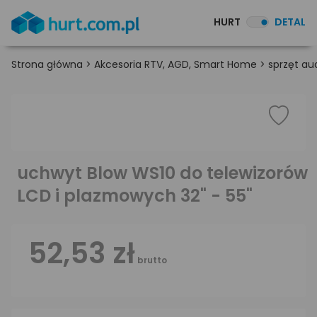
HURT
DETAL
Strona główna
>
Akcesoria RTV, AGD, Smart Home
>
sprzęt au
uchwyt Blow WS10 do telewizorów
LCD i plazmowych 32" - 55"
52,53 zł
brutto