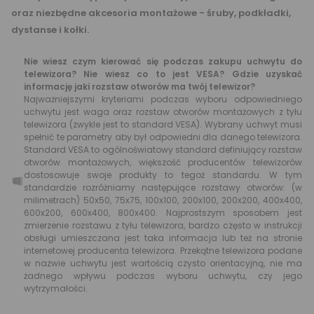
oraz niezbędne akcesoria montażowe - śruby, podkładki,
dystanse i kołki.
Nie wiesz czym kierować się podczas zakupu uchwytu do
telewizora? Nie wiesz co to jest VESA? Gdzie uzyskać
informację jaki rozstaw otworów ma twój telewizor?
Najważniejszymi kryteriami podczas wyboru odpowiedniego
uchwytu jest waga oraz rozstaw otworów montażowych z tyłu
telewizora (zwykle jest to standard VESA). Wybrany uchwyt musi
spełnić te parametry aby był odpowiedni dla danego telewizora.
Standard VESA to ogólnoświatowy standard definiujący rozstaw
otworów montażowych, większość producentów telewizorów
dostosowuje swoje produkty to tegoż standardu. W tym
standardzie rozróżniamy następujące rozstawy otworów: (w
milimetrach) 50x50, 75x75, 100x100, 200x100, 200x200, 400x400,
600x200, 600x400, 800x400. Najprostszym sposobem jest
zmierzenie rozstawu z tyłu telewizora, bardzo często w instrukcji
obsługi umieszczana jest taka informacja lub też na stronie
internetowej producenta telewizora. Przekątne telewizora podane
w nazwie uchwytu jest wartością czysto orientacyjną, nie ma
żadnego wpływu podczas wyboru uchwytu, czy jego
wytrzymałości.