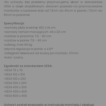
•Do uchwytu bez problemu przymocujemy ekran w standardzie
VESA a dzięki dodatkowym otworom pozwala na przymocowanie
monitorów o rozstawie śrub od 7,5cm do 40cm w pionie i 7,5cm do
60cm w poziomie.
Specyfikacja:
•wymiary płyty ściennej: 65,1 x 14 cm
•wymiary ramion mocujących: 44 x 2,5 cm
•rozstaw w poziomie: 7,5 - 60 cm
•rozstaw w pionie: 7,5 - 40 cm
•udźwig: max 40 kg
•płynna regulacja w pionie: o ±10°
•odległość telewizora od ściany po montażu: 37mm
•kolor: czarny
Zgodność ze standardem VESA:
•VESA 75 x 75
•VESA 100 x 100
•VESA 100 x 200
•VESA 200 x 200
•VESA 400 x 300
•VESA 400 x 400
•VESA 600 x 400
Uchwyt został wyposaży w instrukcję montażu i obsługi