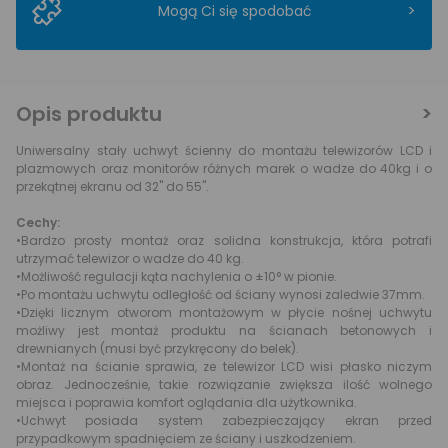
>
Mogą Ci się spodobać
Opis produktu
Uniwersalny stały uchwyt ścienny do montażu telewizorów LCD i
plazmowych oraz monitorów różnych marek o wadze do 40kg i o
przekątnej ekranu od 32" do 55".
Cechy:
•Bardzo prosty montaż oraz solidna konstrukcja, która potrafi
utrzymać telewizor o wadze do 40 kg.
•Możliwość regulacji kąta nachylenia o ±10° w pionie.
•Po montażu uchwytu odległość od ściany wynosi zaledwie 37mm.
•Dzięki licznym otworom montażowym w płycie nośnej uchwytu
możliwy jest montaż produktu na ścianach betonowych i
drewnianych (musi być przykręcony do belek).
•Montaż na ścianie sprawia, ze telewizor LCD wisi płasko niczym
obraz. Jednocześnie, takie rozwiązanie zwiększa ilość wolnego
miejsca i poprawia komfort oglądania dla użytkownika.
•Uchwyt posiada system zabezpieczający ekran przed
przypadkowym spadnięciem ze ściany i uszkodzeniem.