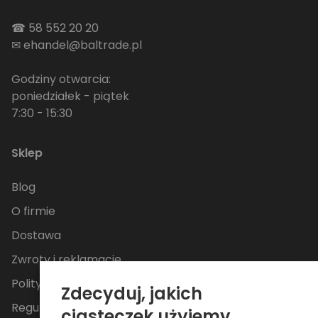
☎
58 552 20 20
✉
ehandel@baltrade.pl
Godziny otwarcia:
poniedziałek - piątek
7:30 - 15:30
Sklep
Blog
O firmie
Dostawa
Zwroty i reklamacje
Polityka Prywatności
Zdecyduj, jakich
Regulamin
ciasteczek użyjemy