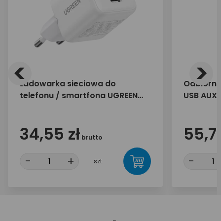
<
>
Ładowarka sieciowa do
Odbiornik
telefonu / smartfona UGREEN
USB AUX 
30W 1x USB-C X513 65009
Ugreen 
34,55 zł
55,70
brutto
-
+
-
szt.