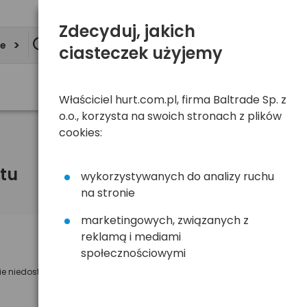
Zdecyduj, jakich
ie
ciasteczek użyjemy
Właściciel hurt.com.pl, firma Baltrade Sp. z
o.o., korzysta na swoich stronach z plików
cookies:
tu
wykorzystywanych do analizy ruchu
na stronie
marketingowych, związanych z
reklamą i mediami
Powiadom mnie o dostępności
społecznościowymi
ie niedostępny
Wyślemy powiadomienie o dostęności
na poniższy adres e-mail