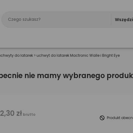
Wszędz
uchwyty do latarek
>
uchwyt do latarek Mactronic Walle i Bright Eye
becnie nie mamy wybranego produk
12,30 zł
brutto
Produkt obecn