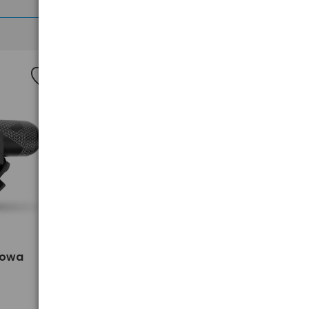
>
rowa
przednia lampa rowerowa LED
MacTronic Scream 3.1 USB-C