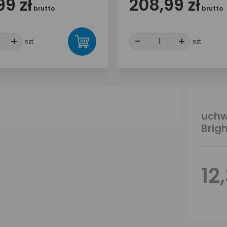
99 zł
208,99 zł
brutto
brutto
+
+
-
-
+
+
szt.
szt.
uchw
Brigh
12