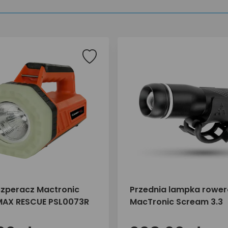
szperacz Mactronic
Przednia lampka rowe
MAX RESCUE PSL0073R
MacTronic Scream 3.3