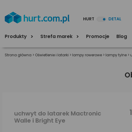
HURT
DETAL
Produkty
Strefa marek
Promocje
Blog
Strona główna
>
Oświetlenie i latarki
>
lampy rowerowe
>
lampy tylne
>
O
uchwyt do latarek Mactronic
Walle i Bright Eye