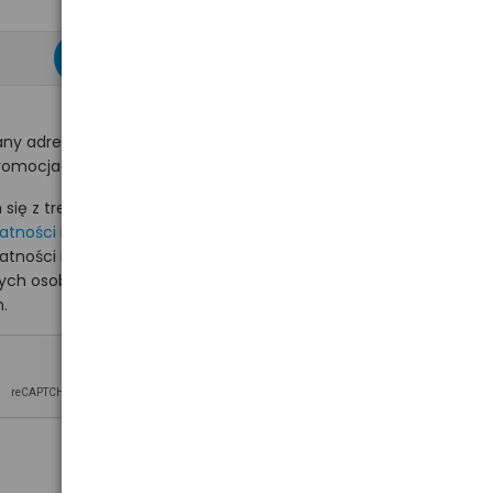
zapisz się >
ny adres e-mail
romocjach na hurt.com.pl.
ię z treścią i akceptuję
watności
i akceptuję
watności i wyrażam zgodę
nych osobowych na
.