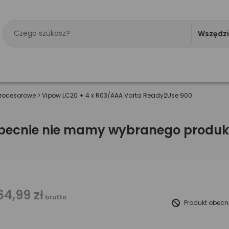
Wszędz
rocesorowe
>
Vipow LC20 + 4 x R03/AAA Varta Ready2Use 900
becnie nie mamy wybranego produk
64,99 zł
brutto
Produkt obecn