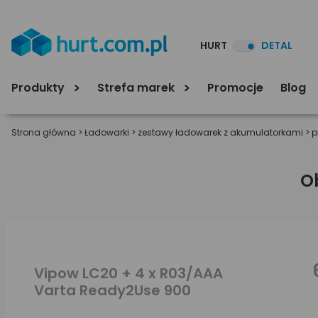
HURT
DETAL
Produkty
Strefa marek
Promocje
Blog
Strona główna
>
Ładowarki
>
zestawy ładowarek z akumulatorkami
>
p
O
Vipow LC20 + 4 x R03/AAA
Varta Ready2Use 900