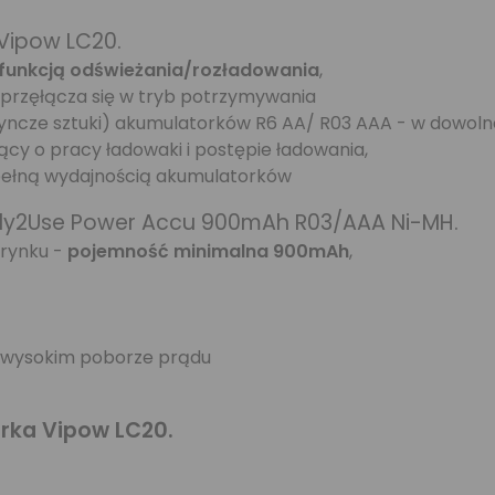
Vipow LC20.
 funkcją odświeżania/rozładowania
,
przęłącza się w tryb potrzymywania
dyncze sztuki) akumulatorków R6 AA/ R03 AAA - w dowolnej
ący o pracy ładowaki i postępie ładowania,
ć pełną wydajnością akumulatorków
ady2Use Power Accu 900mAh R03/AAA Ni-MH.
 rynku -
pojemność minimalna 900mAh
,
 i wysokim poborze prądu
rka Vipow LC20.