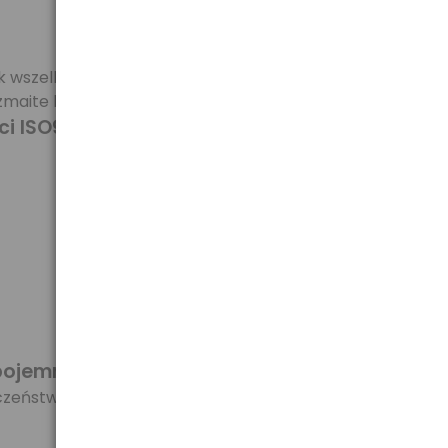
k wszelkiego rodzaju.
aite baterie itp.
i ISO9001:2000. Gwarantuje to jakość i
pojemności i wielkości
(R03 AAA/R6 AA). Posiada
ieczeństwo oraz zapewniając akumulatorom pełną