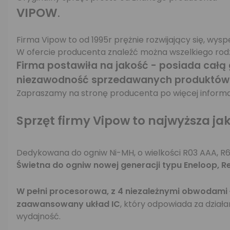
VIPOW
.
Firma Vipow to od 1995r prężnie rozwijający się, wys
W ofercie producenta znaleźć można wszelkiego rodz
Firma postawiła na jakość - posiada całą 
niezawodność sprzedawanych produktów
Zapraszamy na stronę producenta po więcej informac
Sprzęt firmy Vipow to najwyższa j
Dedykowana do ogniw Ni-MH, o wielkości R03 AAA, R6
Świetna do ogniw nowej generacji typu Eneloop, Rec
W pełni procesorowa, z 4 niezależnymi obwodami
zaawansowany układ IC
, który odpowiada za dzia
wydajność.