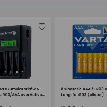
a akumulatorków Ni-
6 x baterie AAA / LR03 
, R03/AAA everActive
Longlife 4103 (blister)
lack Edition