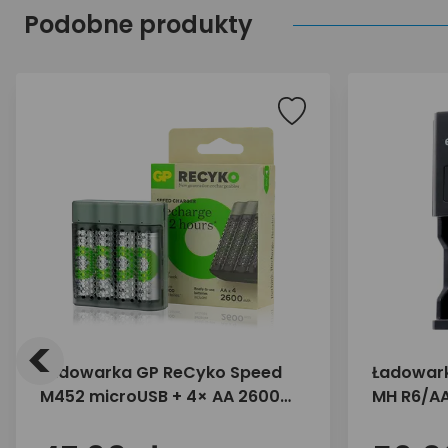
Podobne produkty
<
Ładowarka GP ReCyko Speed
Ładowark
M452 microUSB + 4× AA 2600
MH R6/AA
mAh
NC-450 B