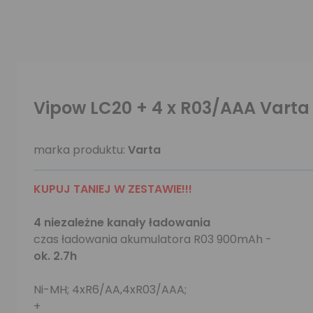
Vipow LC20 + 4 x R03/AAA Vart
marka produktu:
Varta
KUPUJ TANIEJ W ZESTAWIE!!!
4 niezależne kanały ładowania
czas ładowania akumulatora R03 900mAh -
ok. 2.7h
Ni-MH; 4xR6/AA,4xR03/AAA;
+