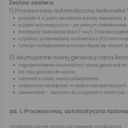
Zestaw zawiera:
1) Procesorowa, automatyczna ładowarka 
posiada 4 w pełni niezależne kanały ładowania,
z
w pełni automatyczna - po pełnym naładowaniu 
możliwość ładowania ilości 1-4szt. (również poje
czytelny, podświetlany wyświetlacz LCD informuj
funkcja rozładowania pozwala dłużej się cieszy
2) Akumulatorki nowej generacji Varta Re
najpojemniejsze akumulatory nowej generacji na
od razu gotowe do użycia
minimalny efekt samorozładowania
zwiększona wydajność w niskich temperaturach
uniwersalne - zarówno do urządzeń o niskim jak
ad. 1. Procesorowa, automatyczna ładowa
Oryginalny sprzęt prosto od znanego producenta