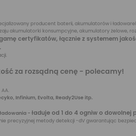
pecjalizowany producent baterii, akumulatorów i ładoware
aju akumulatorki konsumpcyjne, akumulatory żelowe, rozm
gamę certyfikatów, łącznie z systemem jakośc
.
ji.
akość za rozsądną cenę - polecamy!
 AA.
yko, Infinium, Evolta, Ready2Use itp.
ładuje od 1 do 4 ogniw o dowolnej 
 ładowania -
łanie precyzyjnej metody detekcji -dV gwarantując bezp