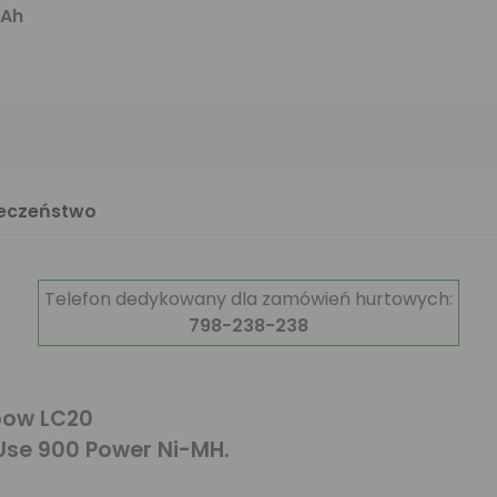
mAh
ieczeństwo
Telefon dedykowany dla zamówień hurtowych:
798-238-238
pow LC20
Use 900 Power Ni-MH.