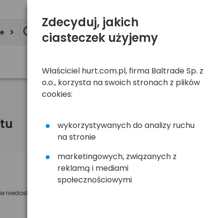
Zdecyduj, jakich
ie
ciasteczek użyjemy
Właściciel hurt.com.pl, firma Baltrade Sp. z
o.o., korzysta na swoich stronach z plików
cookies:
tu
wykorzystywanych do analizy ruchu
na stronie
marketingowych, związanych z
reklamą i mediami
Powiadom mnie o dostępności
społecznościowymi
ie niedostępny
Wyślemy powiadomienie o dostęności
na poniższy adres e-mail