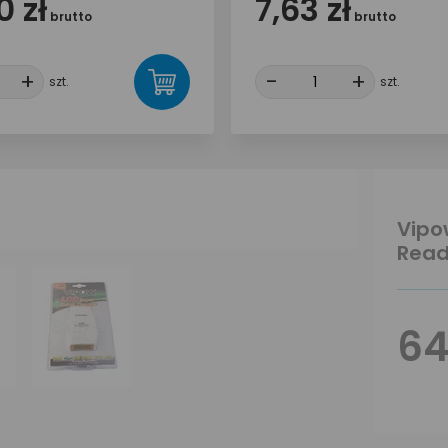
0 zł
7,63 zł
brutto
brutto
+
+
-
-
+
+
szt.
szt.
Vipo
Read
64