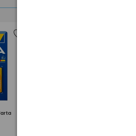
>
Varta
Ładowarka sieciowa do
telefonu / smartfona UGREEN
30W 1x USB-C X513 65009