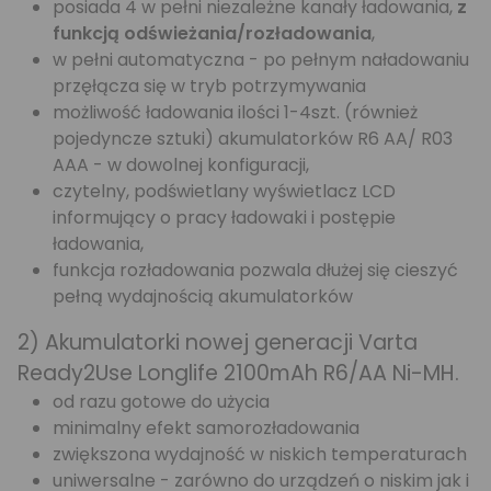
posiada 4 w pełni niezależne kanały ładowania,
z
funkcją odświeżania/rozładowania
,
w pełni automatyczna - po pełnym naładowaniu
przęłącza się w tryb potrzymywania
możliwość ładowania ilości 1-4szt. (również
pojedyncze sztuki) akumulatorków R6 AA/ R03
AAA - w dowolnej konfiguracji,
czytelny, podświetlany wyświetlacz LCD
informujący o pracy ładowaki i postępie
ładowania,
funkcja rozładowania pozwala dłużej się cieszyć
pełną wydajnością akumulatorków
2) Akumulatorki nowej generacji Varta
Ready2Use Longlife 2100mAh R6/AA Ni-MH.
od razu gotowe do użycia
minimalny efekt samorozładowania
zwiększona wydajność w niskich temperaturach
uniwersalne - zarówno do urządzeń o niskim jak i