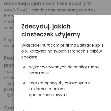
dowolnej pojemności i wielkości
(R03
AAA/R6 AA). Posiada
zaawansowany układ IC
,
który odpowiada za działanie precyzyjnej metody
detekcji -dV gwarantując bezpieczeństwo oraz
Zdecyduj, jakich
zapewniając akumulatorom pełną wydajność.
ciasteczek użyjemy
Po pełnym naładowaniu ładowarka automatycznie
Właściciel hurt.com.pl, firma Baltrade Sp. z
wyłącza się.
o.o., korzysta na swoich stronach z plików
cookies:
Posiada potrójne zabezpieczenie przed
przeładowaniem ogniw:
wykorzystywanych do analizy ruchu
- system dV - najbardziej precyzyjna metoda
na stronie
określająca pełne naładowanie,
marketingowych, związanych z
- temperature control (60st. C)- zabezpieczenie
reklamą i mediami
przed przegrzaniem ładowarki/akumulatorów,
społecznościowymi
- timer (8h) - czasowe zabezpieczenie.
Cechy: