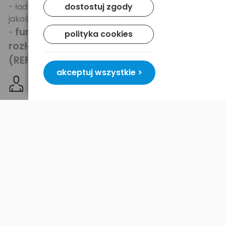
- ładnie spasowana - obudowa z dobrej
dostostuj zgody
jakości tworzywa,
funkcja
-
polityka cookies
rozładowania/odświeżania
(REFRESH)
, umożliwia utrzymanie
akceptuj wszystkie >
akumulatorów w doskonałej kondycji -
poprawia działanie, nawet stosunkowo
zużytych akumulatorów, niweluje efekt
pamięci
,
-
sterowana mikroprocesorem
,
-
licencjonowany procesor sterujący
,
- złożony system weryfikacji instalowanych
ogniw, detekcja ogniw słabej jakości,
alkalicznych, detekcja złej polaryzacji, itp. -
zalecana do akumulatorów wysokiej jakości,
- możliwość ładowania dowolnej ilości
akumulatorów o dowolnej pojemności -
4
kanały ładowania
,