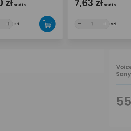
 zł
7,63 zł
brutto
brutto
+
+
-
-
+
+
szt.
szt.
Voic
Sany
55