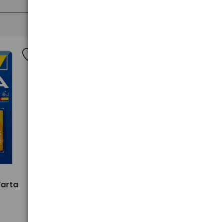
>
Varta
Karta pamięci SD / SDXC
SanDisk 128GB Extreme PRO
250/120 MB/s UHS-I U3 V30