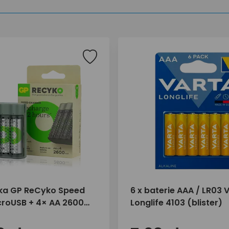
ka GP ReCyko Speed
6 x baterie AAA / LR03 
roUSB + 4× AA 2600
Longlife 4103 (blister)