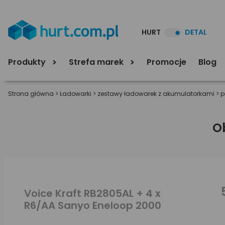
HURT
DETAL
Produkty
Strefa marek
Promocje
Blog
Strona główna
>
Ładowarki
>
zestawy ładowarek z akumulatorkami
>
p
O
Voice Kraft RB2805AL + 4 x
R6/AA Sanyo Eneloop 2000