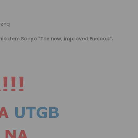
czną
unikatem Sanyo
"The new, improved Eneloop"
.