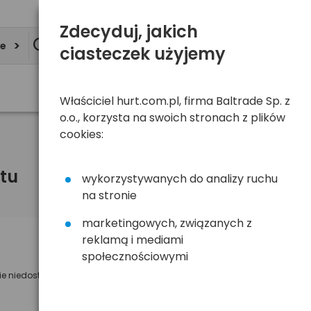
Zdecyduj, jakich
ie
ciasteczek użyjemy
Właściciel hurt.com.pl, firma Baltrade Sp. z
o.o., korzysta na swoich stronach z plików
cookies:
tu
wykorzystywanych do analizy ruchu
na stronie
marketingowych, związanych z
reklamą i mediami
Powiadom mnie o dostępności
społecznościowymi
ie niedostępny
Wyślemy powiadomienie o dostęności
na poniższy adres e-mail