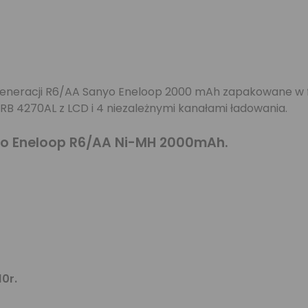
generacji R6/AA Sanyo Eneloop 2000 mAh zapakowane w f
RB 4270AL z LCD i 4 niezależnymi kanałami ładowania.
nyo Eneloop R6/AA Ni-MH 2000mAh.
0r.