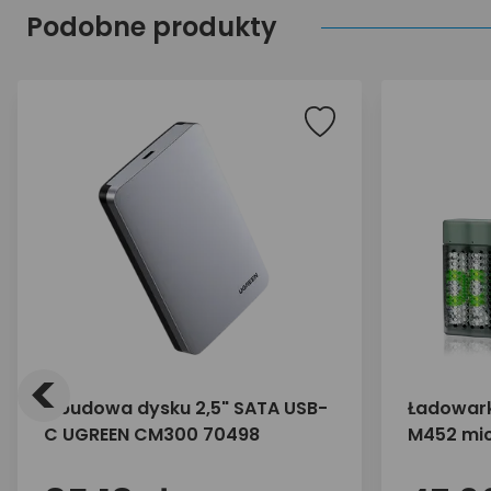
Podobne produkty
<
Obudowa dysku 2,5" SATA USB-
Ładowar
C UGREEN CM300 70498
M452 mic
mAh