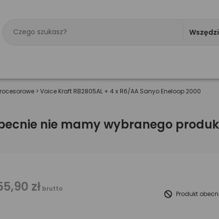
Wszędz
rocesorowe
>
Voice Kraft RB2805AL + 4 x R6/AA Sanyo Eneloop 2000
becnie nie mamy wybranego produk
55,90 zł
brutto
Produkt obecn