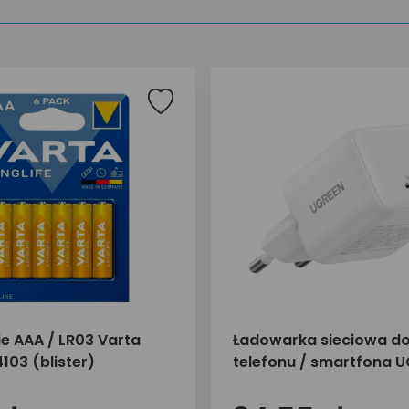
ie AAA / LR03 Varta
Ładowarka sieciowa d
4103 (blister)
telefonu / smartfona 
30W 1x USB-C X513 650