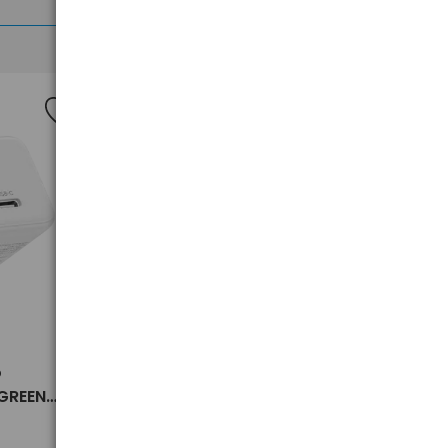
>
o
Ładowarka sieciowa do
UGREEN
telefonu / smartfona UGREEN
09
45W 2x USB-C X526 65154