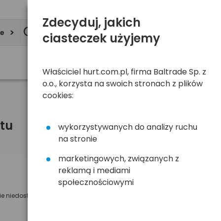
Zdecyduj, jakich
ie
ciasteczek użyjemy
Właściciel hurt.com.pl, firma Baltrade Sp. z
o.o., korzysta na swoich stronach z plików
cookies:
tu
wykorzystywanych do analizy ruchu
na stronie
marketingowych, związanych z
reklamą i mediami
Powiadom mnie o dostępności
społecznościowymi
ie niedostępny
Wyślemy powiadomienie o dostęności
na poniższy adres e-mail