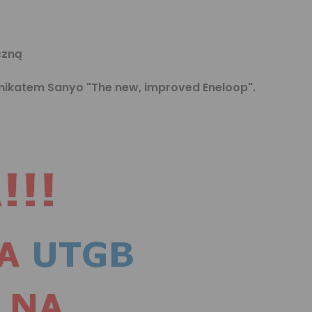
czną
unikatem Sanyo
"The new, improved Eneloop"
.