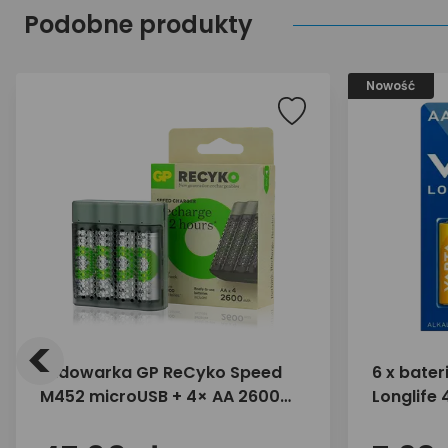
Podobne produkty
Nowość
<
Ładowarka GP ReCyko Speed
6 x bater
M452 microUSB + 4× AA 2600
Longlife 
mAh