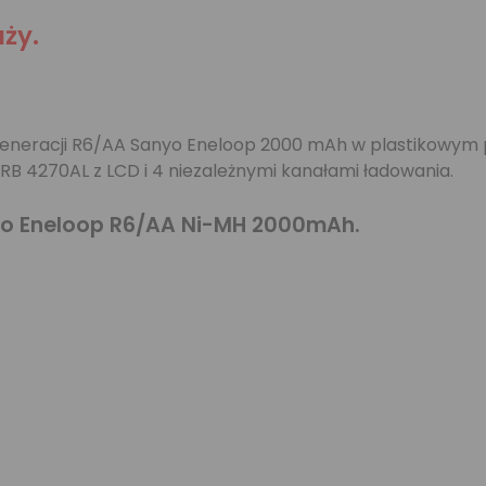
ży.
 generacji R6/AA Sanyo Eneloop 2000 mAh w plastikowym
RB 4270AL z LCD i 4 niezależnymi kanałami ładowania.
nyo Eneloop R6/AA Ni-MH 2000mAh.