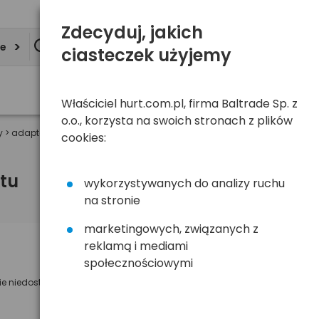
Zdecyduj, jakich
ie
ciasteczek użyjemy
Właściciel hurt.com.pl, firma Baltrade Sp. z
o.o., korzysta na swoich stronach z plików
y
>
adaptery do ładowarki uniwersalnej foto Whitenergy
>
Olympus
>
White
cookies:
tu
wykorzystywanych do analizy ruchu
na stronie
marketingowych, związanych z
reklamą i mediami
Powiadom mnie o dostępności
społecznościowymi
ie niedostępny
Wyślemy powiadomienie o dostęności
na poniższy adres e-mail