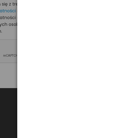
ię z treścią i akceptuję
watności
i akceptuję
watności i wyrażam zgodę
nych osobowych na
.
Bezpieczne płatności