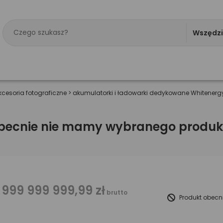
Wszędz
kcesoria fotograficzne
>
akumulatorki i ładowarki dedykowane Whitenerg
becnie nie mamy wybranego produk
 999 999 999,99 zł
brutto
Produkt obecn