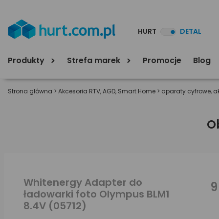
HURT
DETAL
Produkty
Strefa marek
Promocje
Blog
Strona główna
>
Akcesoria RTV, AGD, Smart Home
>
aparaty cyfrowe, a
O
Whitenergy Adapter do
9
ładowarki foto Olympus BLM1
8.4V (05712)