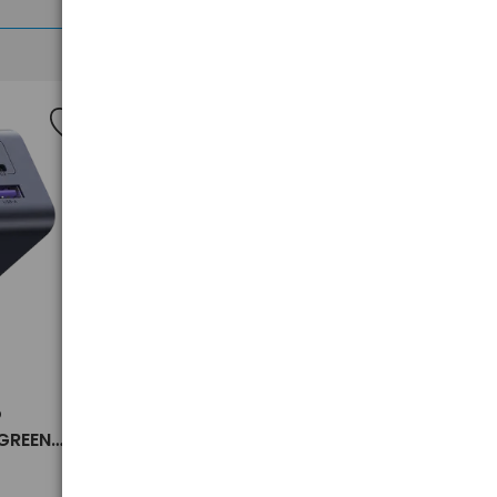
>
o
Magnetyczny organizer na
UGREEN
kable UGREEN LP987 45097
 X553