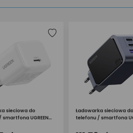
a sieciowa do
Ładowarka sieciowa d
 / smartfona UGREEN
telefonu / smartfona 
SB-C X513 65009
65W 2x USB-C 1x USB-A
35042