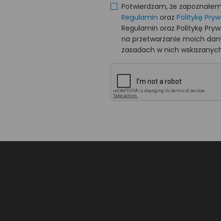
Potwierdzam, że zapoznałem s
Regulamin
oraz
Politykę Pry
Regulamin oraz Politykę Pry
na przetwarzanie moich da
zasadach w nich wskazanych