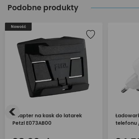
Podobne produkty
Nowość
<
adapter na kask do latarek
Ładowark
Petzl E073AB00
telefonu
30W 1x U