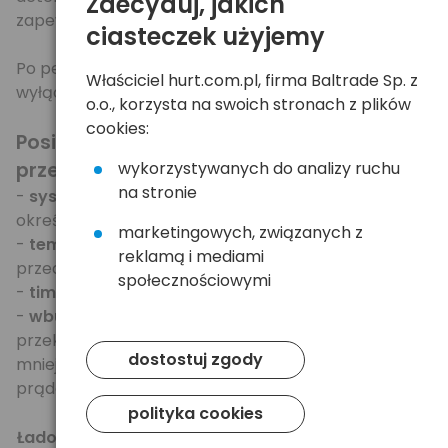
Zdecyduj, jakich
zapewniając akumulatorom pełną wydajność.
ciasteczek użyjemy
Po pełnym naładowaniu ładowarka automatycznie
Właściciel hurt.com.pl, firma Baltrade Sp. z
wyłącza się.
o.o., korzysta na swoich stronach z plików
cookies:
Posiada poczwórne zabezpieczenie przed
przeładowaniem i zniszczeniem ogniw:
wykorzystywanych do analizy ruchu
na stronie
-
system dV
- najbardziej precyzyjna metoda
określająca pełne naładowanie,
marketingowych, związanych z
-
temperature control
(60st. C)- zabezpieczenie
reklamą i mediami
przed przegrzaniem ładowarki/akumulatorów,
społecznościowymi
-
timer (1h)
- czasowe zabezpieczenie,
-
wbudowany wentylator
- ogniwa zwykle nie
przekraczają temp. 40st. C podczas ładowania (to
dostostuj zgody
mniej jak w przypadku większości ładowarek z
prądem 1000mA).
polityka cookies
Ładowarka jest mała i poręczna.