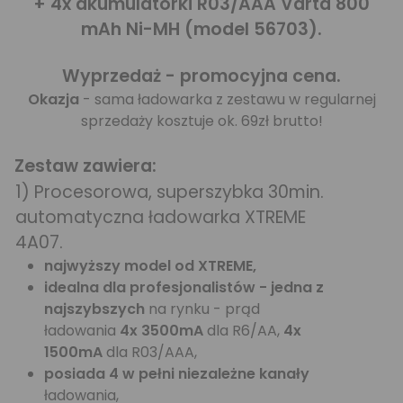
+ 4x akumulatorki R03/AAA Varta 800
mAh Ni-MH (model 56703).
Wyprzedaż - promocyjna cena.
Okazja
- sama ładowarka z zestawu w regularnej
sprzedaży kosztuje ok. 69zł brutto!
Zestaw zawiera:
1) Procesorowa, superszybka 30min.
automatyczna ładowarka XTREME
4A07.
najwyższy model od XTREME,
idealna dla profesjonalistów - jedna z
najszybszych
na rynku - prąd
ładowania
4x 3500mA
dla R6/AA,
4x
1500mA
dla R03/AAA,
posiada 4 w pełni niezależne kanały
ładowania,