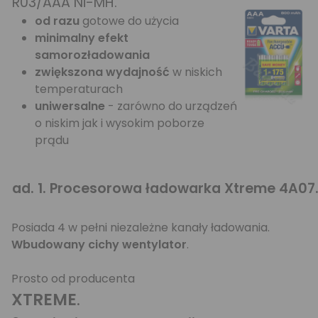
R03/AAA Ni-MH.
od razu
gotowe do użycia
minimalny efekt
samorozładowania
zwiększona wydajność
w niskich
temperaturach
uniwersalne
- zarówno do urządzeń
o niskim jak i wysokim poborze
prądu
ad. 1. Procesorowa ładowarka Xtreme 4A07
Posiada 4 w pełni niezależne kanały ładowania.
Wbudowany cichy wentylator
.
Prosto od producenta
XTREME
.