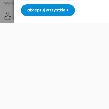
Wymiary: 11.5 x 6.7 x 3.5 [cm].
akceptuj wszystkie >
Specyfikacja:
-
sterowana mikroprocesorem najnowszej
generacji
,
-
złożony system weryfikacji
instalowanych
ogniw, detekcja ogniw słabej jakości,
alkalicznych, detekcja złej polaryzacji, itp. - ze
względu na wysoki prąd ładowania, zalecana
do akumulatorów o niskiej rezystancji
wewnętrznej (nie naładuje starych, zużytych i
słabej jakości ogniw),
-
możliwość ładowania dowolnej
ilości
akumulatorów o dowolnej pojemności -
4
kanały ładowania
,
-
detekcja -dV
- akumulatorki będą zawsze
naładowane do ich pełnej pojemności,