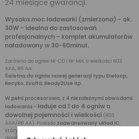
24 miesiące gwarancji.
Wysoka moc ładowarki (zmierzona) - ok.
30W - idealna do zastosowań
profesjonalnych - komplet akumulatorów
naładowany w 30-60minut.
Zarówno do ogniw Ni-CD i Ni-MH, o wielkości R03
AAA, R6 AA.
Świetna do ogniw nowej generacji typu Eneloop,
Recyko, Evolta, Ready2Use itp.
W pełni procesorowa, z 4 niezależnymi obwodami
ładuje od 1 do 4 ogniw o
ładowania -
dowolnej pojemności i wielkości
(R03
AAA/R6 AA). Posiada
zaawansowany układ IC
,
który odpowiada za działanie precyzyjnej metody
detekcji -dV gwarantując bezpieczeństwo oraz