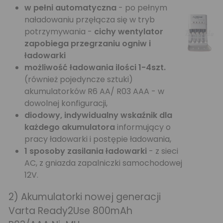
w pełni automatyczna
- po pełnym
naładowaniu przęłącza się w tryb
potrzymywania -
cichy wentylator
zapobiega przegrzaniu ogniw i
ładowarki
możliwość ładowania ilości 1-4szt.
(również pojedyncze sztuki)
akumulatorków R6 AA/ R03 AAA - w
dowolnej konfiguracji,
diodowy, indywidualny wskaźnik dla
każdego akumulatora
informujący o
pracy ładowarki i postępie ładowania,
1 sposoby zasilania ładowarki
- z sieci
AC, z gniazda zapalniczki samochodowej
12V.
2) Akumulatorki nowej generacji
Varta Ready2Use 800mAh