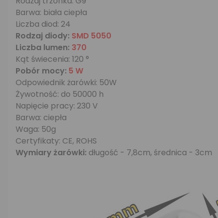
Rodzaj trzonka: G9
Barwa: biała ciepła
Liczba diod: 24
Rodzaj diody:
SMD 5050
Liczba lumen:
370
Kąt świecenia: 120 °
Pobór mocy:
5 W
Odpowiednik żarówki: 50W
Żywotność: do 50000 h
Napięcie pracy: 230 V
Barwa: ciepła
Waga: 50g
Certyfikaty: CE, ROHS
Wymiary żarówki:
długość - 7,8cm, średnica - 3cm