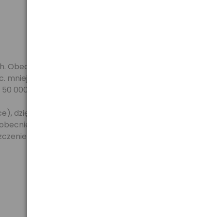
h. Obecnie żarówki LED dzięki bardzo małemu
 mniej energii niż tradycyjne żarówki. Diody LED są
 50 000 godzin).
 dzięki której diody łatwiej pozbywają się
ecnie uważa się za najjaśniejsze diody na rynku.
zczenie a w wyniku długiego czasu użytkowania