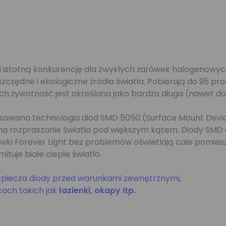
i istotną konkurencję dla zwykłych żarówek halogenowyc
zędne i ekologiczne źródła światła. Pobierają do 95 proc.
ch żywotność jest określana jako bardzo długa (nawet do
owana technologia diod SMD 5050 (Surface Mount Device),
a rozpraszanie światła pod większym kątem. Diody SMD ob
wki Forever Light bez problemów oświetlają całe pomies
uje białe ciepłe światło.
piecza diody przed warunkami zewnętrznymi,
cach takich jak
łazienki, okapy itp.