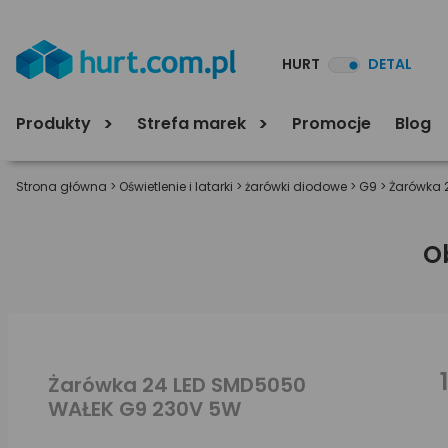
HURT
DETAL
Produkty
Strefa marek
Promocje
Blog
Strona główna
>
Oświetlenie i latarki
>
żarówki diodowe
>
G9
>
Żarówka 
O
Żarówka 24 LED SMD5050
WAŁEK G9 230V 5W