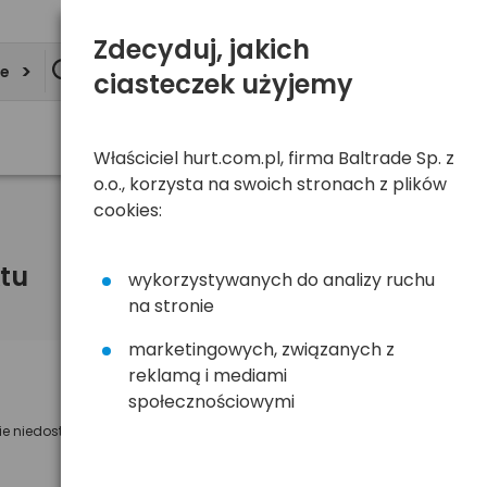
Zdecyduj, jakich
ie
ciasteczek użyjemy
Właściciel hurt.com.pl, firma Baltrade Sp. z
o.o., korzysta na swoich stronach z plików
cookies:
tu
wykorzystywanych do analizy ruchu
na stronie
marketingowych, związanych z
reklamą i mediami
Powiadom mnie o dostępności
społecznościowymi
ie niedostępny
Wyślemy powiadomienie o dostęności
na poniższy adres e-mail