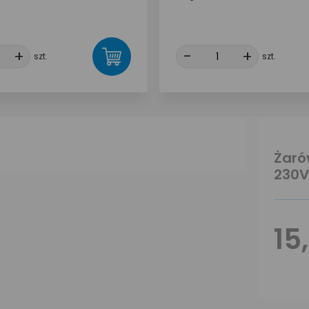
+
+
-
-
+
+
szt.
szt.
Żaró
230V
15