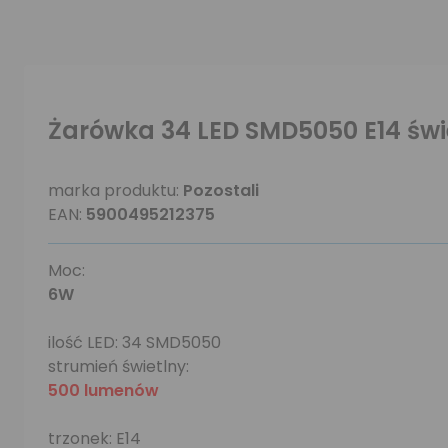
Żarówka 34 LED SMD5050 E14 św
marka produktu:
Pozostali
EAN:
5900495212375
Moc:
6W
ilość LED: 34 SMD5050
strumień świetlny:
500 lumenów
trzonek: E14