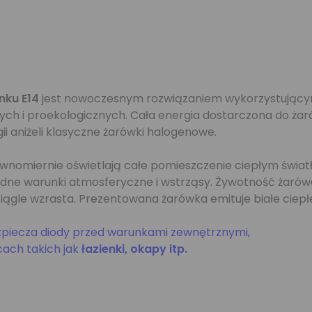
nku E14
jest nowoczesnym rozwiązaniem wykorzystujący
 i proekologicznych. Cała energia dostarczona do żarów
i aniżeli klasyczne żarówki halogenowe.
wnomiernie oświetlają całe pomieszczenie ciepłym świat
rudne warunki atmosferyczne i wstrząsy. Żywotność żarów
iągle wzrasta. Prezentowana żarówka emituje białe ciepłe
piecza diody przed warunkami zewnętrznymi,
cach takich jak
łazienki, okapy itp.