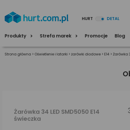
HURT
DETAL
Produkty
Strefa marek
Promocje
Blog
Strona główna
>
Oświetlenie i latarki
>
żarówki diodowe
>
E14
>
Żarówka 
O
Żarówka 34 LED SMD5050 E14
świeczka