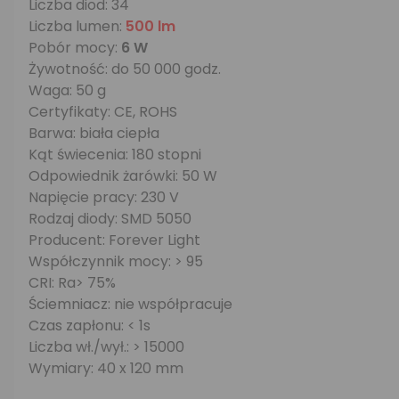
Liczba diod: 34
Liczba lumen:
500 lm
Pobór mocy:
6 W
Żywotność: do 50 000 godz.
Waga: 50 g
Certyfikaty: CE, ROHS
Barwa: biała ciepła
Kąt świecenia: 180 stopni
Odpowiednik żarówki: 50 W
Napięcie pracy: 230 V
Rodzaj diody: SMD 5050
Producent: Forever Light
Współczynnik mocy: > 95
CRI: Ra> 75%
Ściemniacz: nie współpracuje
Czas zapłonu: < 1s
Liczba wł./wył.: > 15000
Wymiary: 40 x 120 mm