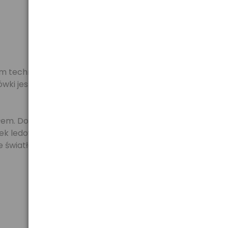
m technologię półprzewodnikowych diod ledowych,
ki jest zamieniana na światło. Żarówki ledowe
łem. Dodatkową zaletą żarówek ledowych jest długi
ek ledowych szacowana jest na 50 000 godzin.
 światło.