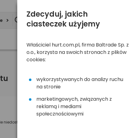
Zdecyduj, jakich
ie
ciasteczek użyjemy
Właściciel hurt.com.pl, firma Baltrade Sp. z
o.o., korzysta na swoich stronach z plików
cookies:
tu
wykorzystywanych do analizy ruchu
na stronie
marketingowych, związanych z
reklamą i mediami
Powiadom mnie o dostępności
społecznościowymi
ie niedostępny
Wyślemy powiadomienie o dostęności
na poniższy adres e-mail