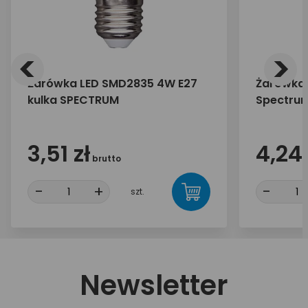
<
>
Żarówka LED SMD2835 4W E27
Żarówka 
kulka SPECTRUM
Spectru
3,51 zł
4,24 
brutto
-
+
-
szt.
Newsletter