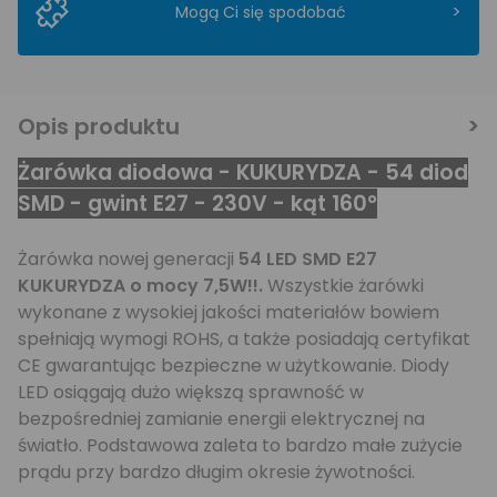
>
Mogą Ci się spodobać
Opis produktu
Żarówka diodowa - KUKURYDZA - 54 diod
SMD - gwint E27 - 230V - kąt 160°
Żarówka nowej generacji
54 LED SMD E27
KUKURYDZA o mocy 7,5W!!.
Wszystkie żarówki
wykonane z wysokiej jakości materiałów bowiem
spełniają wymogi ROHS, a także posiadają certyfikat
CE gwarantując bezpieczne w użytkowanie. Diody
LED osiągają dużo większą sprawność w
bezpośredniej zamianie energii elektrycznej na
światło. Podstawowa zaleta to bardzo małe zużycie
prądu przy bardzo długim okresie żywotności.