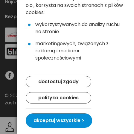
Najczęściej zadawane pytania
o.o., korzysta na swoich stronach z plików
cookies:
Bezpieczne płatności
wykorzystywanych do analizy ruchu
na stronie
marketingowych, związanych z
reklamą i mediami
społecznościowymi
dostostuj zgody
© 2024 Baltrade sp. z o.o. - Wszelkie prawa
polityka cookies
zastrzeżone.
akceptuj wszystkie >