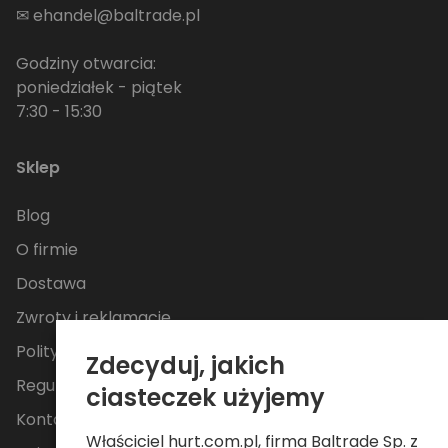
✉
ehandel@baltrade.pl
Godziny otwarcia:
poniedziałek - piątek
7:30 - 15:30
Sklep
Blog
O firmie
Dostawa
Zwroty i reklamacje
Polityka Prywatności
Zdecyduj, jakich
Regulamin
ciasteczek użyjemy
Kontakt
Właściciel hurt.com.pl, firma Baltrade Sp. z