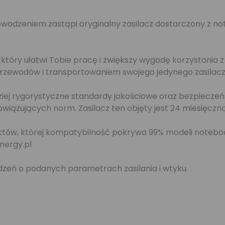
wodzeniem zastąpi oryginalny zasilacz dostarczony z not
, który ułatwi Tobie pracę i zwiększy wygodę korzystania 
przewodów i transportowaniem swojego jedynego zasilacza
iej rygorystyczne standardy jakościowe oraz bezpieczeń
iązujących norm. Zasilacz ten objęty jest 24 miesięcz
tów, której kompatybilność pokrywa 99% modeli notebook
nergy.pl
dzeń o podanych parametrach zasilania i wtyku.