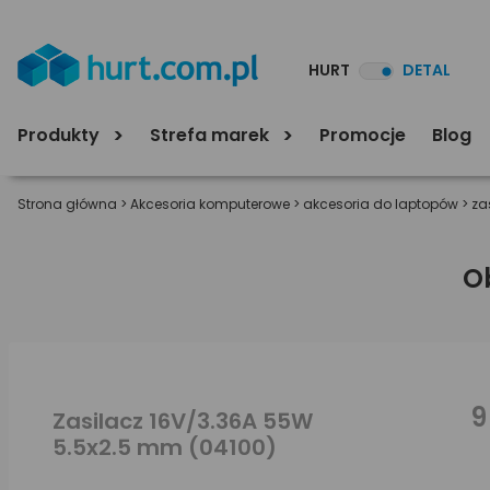
HURT
DETAL
Produkty
Strefa marek
Promocje
Blog
Strona główna
>
Akcesoria komputerowe
>
akcesoria do laptopów
>
za
O
9
Zasilacz 16V/3.36A 55W
5.5x2.5 mm (04100)