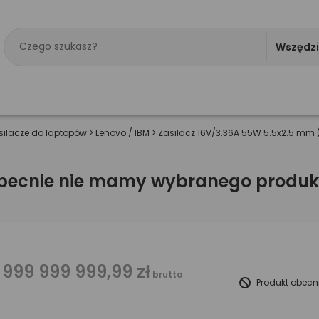
Wszędz
silacze do laptopów
>
Lenovo / IBM
>
Zasilacz 16V/3.36A 55W 5.5x2.5 mm 
becnie nie mamy wybranego produk
 999 999 999,99 zł
brutto
Produkt obecn