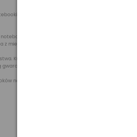
ebookiem przez producenta, gdy ten zepsuje się lub
z notebooka. Posiadając zasilacz w domu i w biurze
 z miejsca na miejsce.
stwa. Kupując ten produkt, zachowujesz pewność, że
ną gwarancją producenta.
ów na rynku. Odnajdź swój zasilacz korzystając z