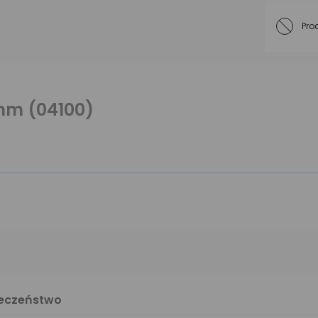
Pro
 mm (04100)
ieczeństwo