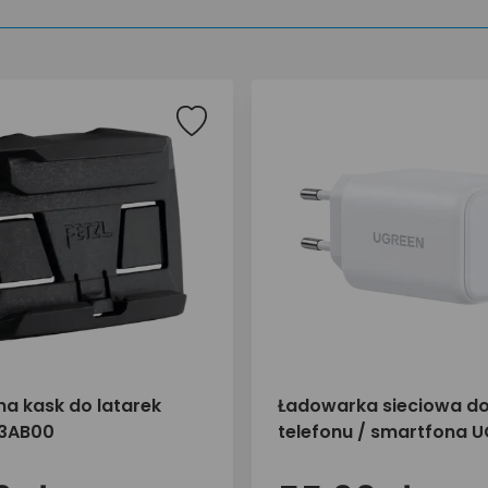
na kask do latarek
Ładowarka sieciowa d
73AB00
telefonu / smartfona 
45W 2x USB-C X526 65