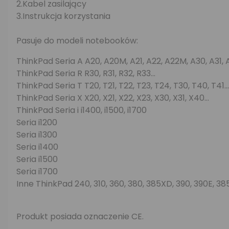
2.Kabel zasilający
3.Instrukcja korzystania
Pasuje do modeli notebooków:
ThinkPad Seria A A20, A20M, A21, A22, A22M, A30, A31, A3
ThinkPad Seria R R30, R31, R32, R33...
ThinkPad Seria T T20, T21, T22, T23, T24, T30, T40, T41...
ThinkPad Seria X X20, X21, X22, X23, X30, X31, X40...
ThinkPad Seria i i1400, i1500, i1700
Seria i1200
Seria i1300
Seria i1400
Seria i1500
Seria i1700
Inne ThinkPad 240, 310, 360, 380, 385XD, 390, 390E, 38
Produkt posiada oznaczenie CE.