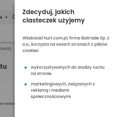
Zdecyduj, jakich
ie
ciasteczek użyjemy
Właściciel hurt.com.pl, firma Baltrade Sp. z
o.o., korzysta na swoich stronach z plików
(04100)
cookies:
tu
wykorzystywanych do analizy ruchu
na stronie
marketingowych, związanych z
reklamą i mediami
Powiadom mnie o dostępności
społecznościowymi
ie niedostępny
Wyślemy powiadomienie o dostęności
na poniższy adres e-mail