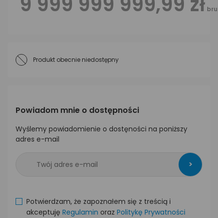
9 999 999 999,99 zł
bru
Produkt obecnie niedostępny
Powiadom mnie o dostępności
Wyślemy powiadomienie o dostęności na poniższy
adres e-mail
>
Potwierdzam, że zapoznałem się z treścią i
akceptuję
Regulamin
oraz
Politykę Prywatności