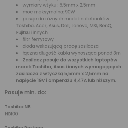
wymiary wtyku : 5,5mm x 2,5mm
moc maksymalna: 90W
pasuje do różnych modeli notebooków
Toshiba, Acer, Asus, Dell, Lenovo, MSI, BenQ,
Fujitsu i innych
filtr ferrytowy
dioda wskazującą pracę zasilacza
łączna długość kabla wynosząca ponad 3m
Zasilacz pasuje do wszystkich laptopów
marek Toshiba, Asus i innych wymagających
zasilacza z wtyczką 5,5mm x 2,5mm na
napięcie 19V i amperażu 4,47A lub niższym.
Pasuje min. do:
Toshiba NB
NB100
Toshibe Portege