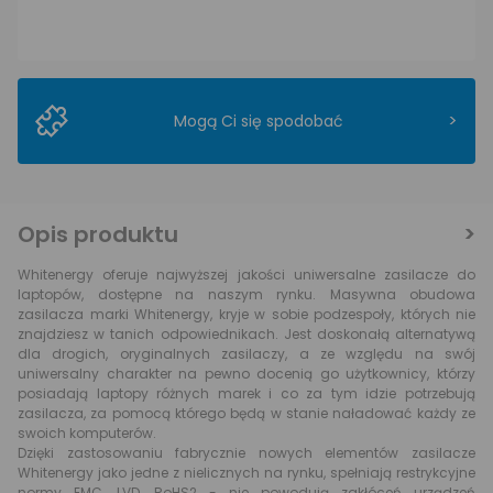
>
Mogą Ci się spodobać
Opis produktu
Whitenergy oferuje najwyższej jakości uniwersalne zasilacze do
laptopów, dostępne na naszym rynku. Masywna obudowa
zasilacza marki Whitenergy, kryje w sobie podzespoły, których nie
znajdziesz w tanich odpowiednikach. Jest doskonałą alternatywą
dla drogich, oryginalnych zasilaczy, a ze względu na swój
uniwersalny charakter na pewno docenią go użytkownicy, którzy
posiadają laptopy różnych marek i co za tym idzie potrzebują
zasilacza, za pomocą którego będą w stanie naładować każdy ze
swoich komputerów.
Dzięki zastosowaniu fabrycznie nowych elementów zasilacze
Whitenergy jako jedne z nielicznych na rynku, spełniają restrykcyjne
normy EMC, LVD, RoHS2 - nie powodują zakłóceń urządzeń