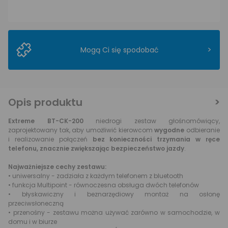
>
Mogą Ci się spodobać
Opis produktu
Extreme BT-CK-200
niedrogi zestaw głośnomówiący,
zaprojektowany tak, aby umożliwić kierowcom
wygodne
odbieranie
i realizowanie połączeń
bez konieczności trzymania w ręce
telefonu, znacznie zwiększając bezpieczeństwo jazdy
.
Najważniejsze cechy zestawu:
• uniwersalny - zadziała z każdym telefonem z bluetooth
• funkcja Multipoint - równoczesna obsługa dwóch telefonów
• błyskawiczny i beznarzędiowy montaż na osłonę
przeciwsłoneczną
• przenośny - zestawu można używać zarówno w samochodzie, w
domu i w biurze