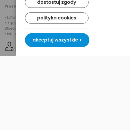
dostostuj zgody
Prosta instalacja i łatwość obsługi
• Łatwe mocowanie do osłony przeciwsłonecznej samochodu
polityka cookies
• Łączy się bezprzewodowo z telefonem komórkowym przez
Bluetooth
• Intuicyjny, usprawniony interfejs
akceptuj wszystkie >
12-miesięczna gwarancja producenta.
Dane produktu
wersja bluetooth
2.1 + EDR
czas rozmów
do 20 godzin
czas czuwania
do 40 godzin
multipoint
nie
waga
89g
wymiary
108 mm x 64 mm x 19 mm
złącze ładowania
Nokia 2mm