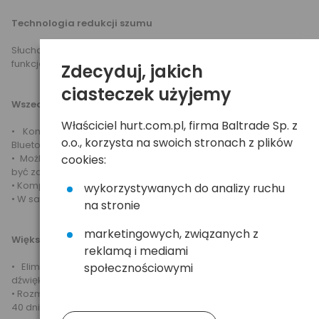
Technologia redukcji szumu
Słuchaj i daj się słyszeć wyraźniej dzięki wyrafinowanym
funkcjom eliminowania echa i redukcji szumu.
Zdecyduj, jakich
ciasteczek użyjemy
Wszechstronny i niezawodny
Właściciel hurt.com.pl, firma Baltrade Sp. z
• Kompatybilny z szeroką gamą telefonów komórkowych
o.o., korzysta na swoich stronach z plików
Bluetooth
• Możliwość ładowania w samochodzie, pozwala zestawowi
cookies:
być zawsze gotowym, gdy chcesz z niego skorzystać
• Kompaktowa budowa ułatwia przenoszenie
wykorzystywanych do analizy ruchu
• W sam raz do samochodu, domu lub biura
na stronie
marketingowych, związanych z
Większa wydajność
reklamą i mediami
• Eliminacja echa i redukcja szumu zapewnia wyraźniejszy
społecznościowymi
dźwięk połączeń.
• Rozmawiaj dłużej za sprawą do 20 godzin czasu rozmowy i do
40 dni czasu czuwania.