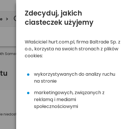
Zdecyduj, jakich
ie
ciasteczek użyjemy
Właściciel hurt.com.pl, firma Baltrade Sp. z
o.o., korzysta na swoich stronach z plików
oth Samsung HF1000
cookies:
tu
wykorzystywanych do analizy ruchu
na stronie
marketingowych, związanych z
reklamą i mediami
Powiadom mnie o dostępności
społecznościowymi
ie niedostępny
Wyślemy powiadomienie o dostęności
na poniższy adres e-mail