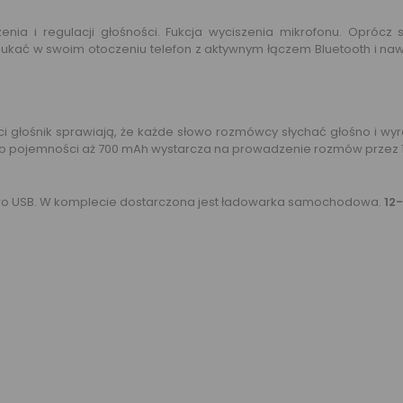
zenia i regulacji głośności. Fukcja wyciszenia mikrofonu. Opróc
zukać w swoim otoczeniu telefon z aktywnym łączem Bluetooth i nawi
ci głośnik sprawiają, że każde słowo rozmówcy słychać głośno i wy
pojemności aż 700 mAh wystarcza na prowadzenie rozmów przez 15 
ro USB. W komplecie dostarczona jest ładowarka samochodowa.
12