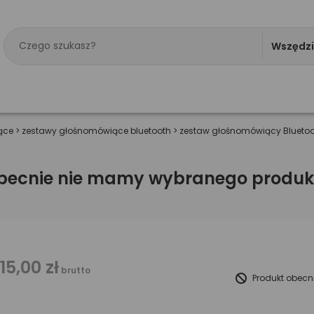
Wszędz
ące
>
zestawy głośnomówiące bluetooth
>
zestaw głośnomówiący Blueto
becnie nie mamy wybranego produk
115,00 zł
brutto
Produkt obecn