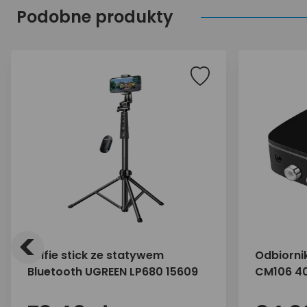
Podobne produkty
<
Selfie stick ze statywem
Odbiorni
Bluetooth UGREEN LP680 15609
CM106 4