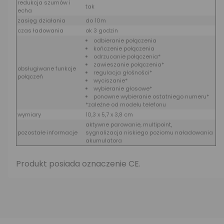
redukcja szumów i
tak
echa
zasięg działania
do 10m
czas ładowania
ok 3 godzin
odbieranie połączenia
kończenie połączenia
odrzucanie połączenia*
zawieszanie połączenia*
obsługiwane funkcje
regulacja głośności*
połączeń
wyciszanie*
wybieranie głosowe*
ponowne wybieranie ostatniego numeru*
*zależne od modelu telefonu
wymiary
10,3 x 5,7 x 3,8 cm
aktywne parowanie, multipoint,
pozostałe informacje
sygnalizacja niskiego poziomu naładowania
akumulatora
Produkt posiada oznaczenie CE.