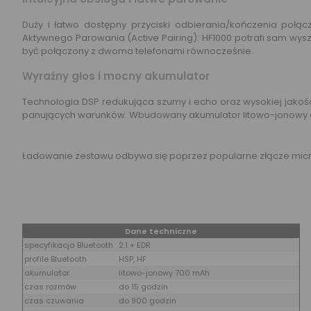
Duży i łatwo dostępny przyciski odbierania/kończenia połąc
Aktywnego Parowania (Active Pairing): HF1000 potrafi sam wys
być połączony z dwoma telefonami równocześnie.
Wyraźny głos i mocny akumulator
Technologia DSP redukująca szumy i echo oraz wysokiej jakoś
panujących warunków. Wbudowany akumulator litowo-jonowy o 
Ładowanie zestawu odbywa się poprzez popularne złącze mic
Dane techniczne
specyfikacja Bluetooth
2.1 + EDR
profile Bluetooth
HSP, HF
akumulator
litowo-jonowy 700 mAh
czas rozmów
do 15 godzin
czas czuwania
do 900 godzin