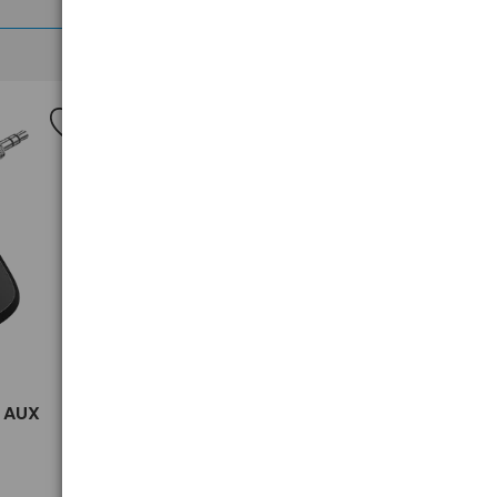
>
3 AUX
Odbiornik Bluetooth 6.0 Ugreen
BT509, USB-C, LDAC