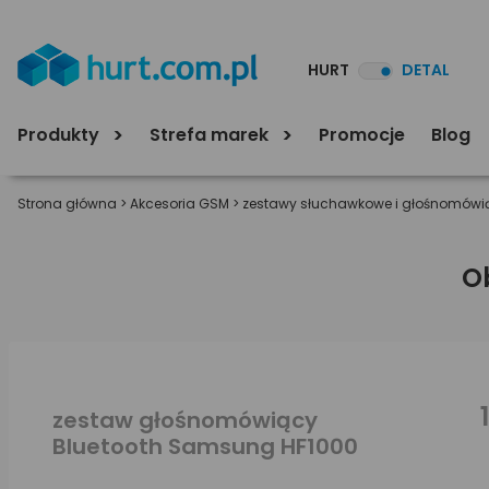
HURT
DETAL
Produkty
Strefa marek
Promocje
Blog
Strona główna
>
Akcesoria GSM
>
zestawy słuchawkowe i głośnomówi
O
zestaw głośnomówiący
Bluetooth Samsung HF1000