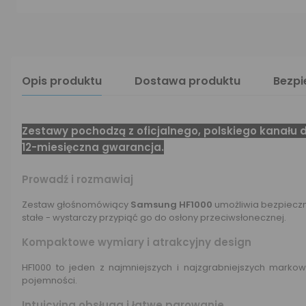
Opis produktu
Dostawa produktu
Bezp
Zestawy pochodzą z oficjalnego, polskiego kanał
12-miesięczna gwarancja.
Prowadź i rozmawiaj
Zestaw głośnomówiący
Samsung HF1000
umożliwia bezpieczn
stałe - wystarczy przypiąć go do osłony przeciwsłonecznej.
Kompaktowe wymiary i atrakcyjny design
HF1000 to jeden z najmniejszych i najzgrabniejszych mark
pojemności.
Intuicyjna obsługa i łatwe parowanie