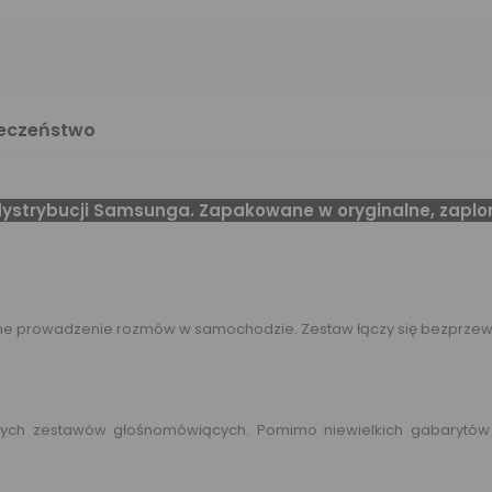
ieczeństwo
u dystrybucji Samsunga. Zapakowane w oryginalne, za
e prowadzenie rozmów w samochodzie. Zestaw łączy się bezprzewod
owych zestawów głośnomówiących. Pomimo niewielkich gabarytów 