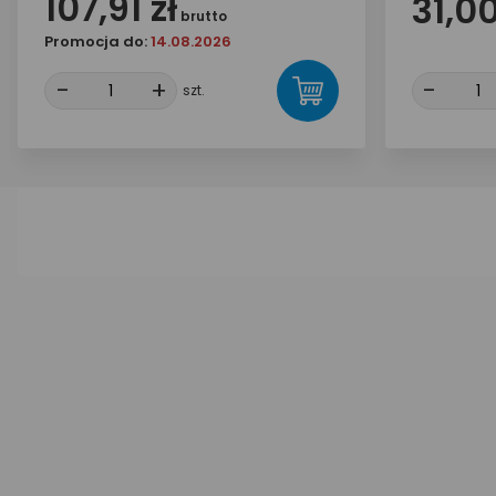
107,91 zł
31,00
brutto
Promocja do:
14.08.2026
-
-
+
+
-
-
szt.