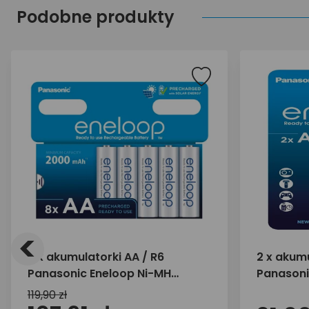
Podobne produkty
<
8 x akumulatorki AA / R6
2 x akumu
Panasonic Eneloop Ni-MH
Panasoni
2000mAh BK-3MCDE/8BE
2000mAh
119,90 zł
(blister)
(blister)