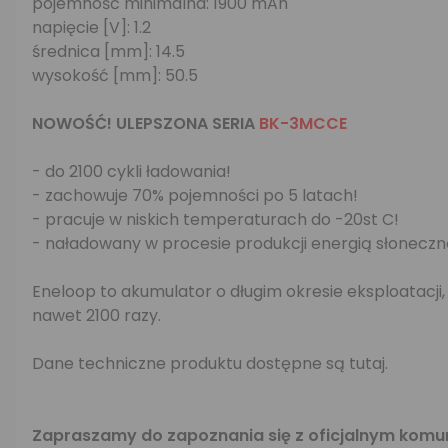
pojemność minimalna: 1900 mAh
napięcie [V]: 1.2
średnica [mm]: 14.5
wysokość [mm]: 50.5
NOWOŚĆ! ULEPSZONA SERIA
BK-3MCCE
- do 2100 cykli ładowania!
- zachowuje 70% pojemności po 5 latach!
- pracuje w niskich temperaturach do -20st C!
- naładowany w procesie produkcji energią słonecz
Eneloop to akumulator o długim okresie eksploatacji
nawet 2100 razy.
Dane techniczne produktu dostępne są
tutaj
.
Zapraszamy do zapoznania się z oficjalnym komu