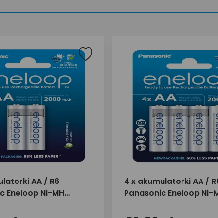
latorki AA / R6
4 x akumulatorki AA / R
c Eneloop Ni-MH
Panasonic Eneloop Ni-
 BK-3MCDE/2BE
2000mAh BK-3MCDE/4
(blister)