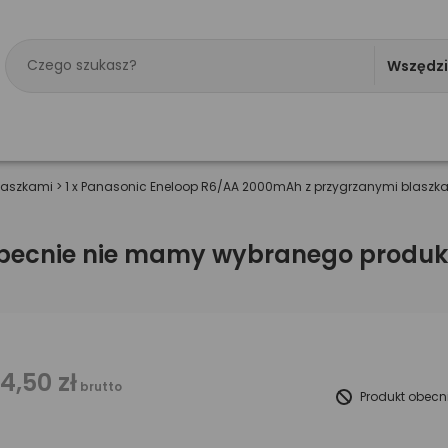
Wszędz
laszkami
>
1 x Panasonic Eneloop R6/AA 2000mAh z przygrzanymi blaszka
becnie nie mamy wybranego produk
14,50 zł
brutto
Produkt obecn