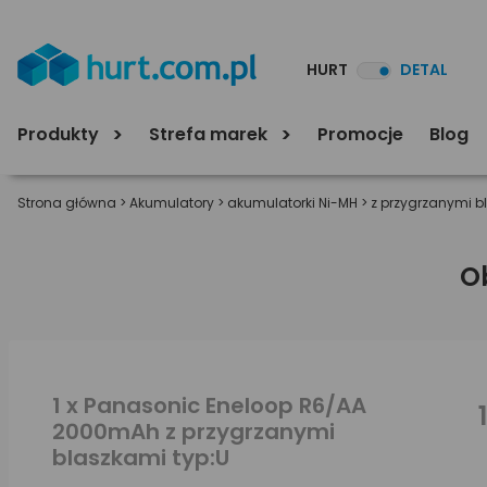
HURT
DETAL
Produkty
Strefa marek
Promocje
Blog
Strona główna
>
Akumulatory
>
akumulatorki Ni-MH
>
z przygrzanymi b
O
1 x Panasonic Eneloop R6/AA
2000mAh z przygrzanymi
blaszkami typ:U