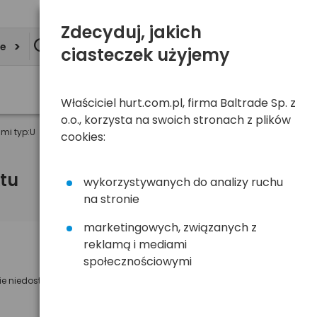
Zdecyduj, jakich
ie
ciasteczek użyjemy
Właściciel hurt.com.pl, firma Baltrade Sp. z
o.o., korzysta na swoich stronach z plików
mi typ:U
cookies:
tu
wykorzystywanych do analizy ruchu
na stronie
marketingowych, związanych z
reklamą i mediami
Powiadom mnie o dostępności
społecznościowymi
ie niedostępny
Wyślemy powiadomienie o dostęności
na poniższy adres e-mail