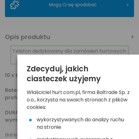
>
Mogą Ci się spodobać
Opis produktu
Telefon dedykowany dla zamówień hurtowych:
798-238-238
Zdecyduj, jakich
10 x BATERIA 3LR12/płaska DURACELL PROCELL
ciasteczek użyjemy
Baterie alkaliczne do zastosowań
Właściciel hurt.com.pl, firma Baltrade Sp. z
profesjonalnych!!
o.o., korzysta na swoich stronach z plików
cookies:
DURACELL PROCELL to energia dla najbardziej
wykorzystywanych do analizy ruchu
wymagających urządzeń!!!
na stronie
Baterie
Duracell Procell
są przemysłowym