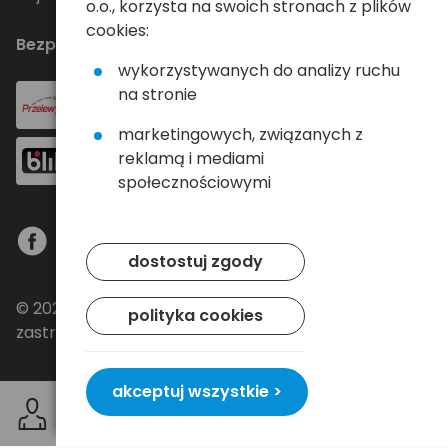
o.o., korzysta na swoich stronach z plików
cookies:
Bezpieczne płatności
wykorzystywanych do analizy ruchu
na stronie
marketingowych, związanych z
reklamą i mediami
społecznościowymi
dostostuj zgody
© 2024 Baltrade sp. z o.o. - Wszelkie prawa
polityka cookies
zastrzeżone.
akceptuj wszystkie >