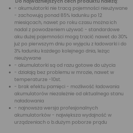
Do najważniejszych cech produktu należą
:
- akumulatorki nie tracą pojemności nieużywane
- zachowują ponad 85% ładunku po 12
miesiącach, nawet po roku czasu można ich
nadal z powodzeniem używać - standardowe
aku dużej pojemności mogą tracić nawet do 30%
już po pierwszym dniu po wyjęciu z ładowarki i do
3% ładunku każdego kolejnego dnia, leżąc
nieużywane
- akumulatorki są od razu gotowe do użycia
- działają bez problemu w mrozie, nawet w
temperaturze -10st.
- brak efektu pamięci - możliwość ładowania
akumulatorów niezależnie od aktualnego stanu
naładowania
- najnowsza wersja profesjonalnych
akumulatorków - największa wydajność w
urządzeniach o b.dużym poborze prądu