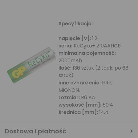
Specyfikacja:
napięcie [V]:
1.2
seria:
ReCyko+ 210AAHCB
minimalna pojemność:
2000mAh
ilość:
136 sztuk (2 tacki po 68
sztuk)
inne oznaczenia:
HR6,
MIGNON,
rozmiar:
R6 AA
wysokość [mm]:
50.4
średnica [mm]:
14.4
Dostawa i płatność