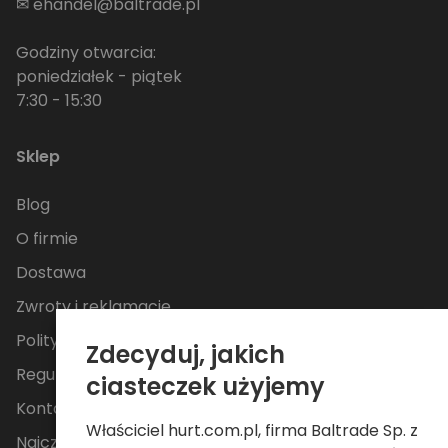
✉
ehandel@baltrade.pl
Godziny otwarcia:
poniedziałek - piątek
7:30 - 15:30
Sklep
Blog
O firmie
Dostawa
Zwroty i reklamacje
Polityka Prywatności
Zdecyduj, jakich
Regulamin
ciasteczek użyjemy
Kontakt
Właściciel hurt.com.pl, firma Baltrade Sp. z
Najczęściej zadawane pytania