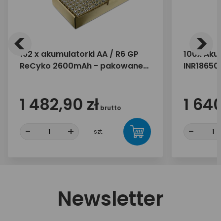
<
>
162 x akumulatorki AA / R6 GP
100x Akum
ReCyko 2600mAh - pakowane
INR18650
luzem
zbiorcze
1 482,90 zł
1 640
brutto
-
+
-
szt.
Newsletter