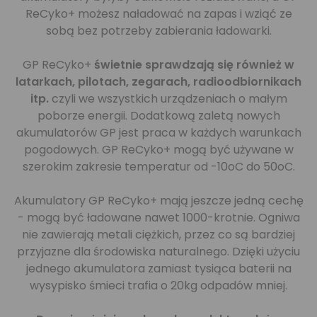
ReCyko+ możesz naładować na zapas i wziąć ze
sobą bez potrzeby zabierania ładowarki.
GP ReCyko+
świetnie sprawdzają się również w
latarkach, pilotach, zegarach, radioodbiornikach
itp.
czyli we wszystkich urządzeniach o małym
poborze energii. Dodatkową zaletą nowych
akumulatorów GP jest praca w każdych warunkach
pogodowych. GP ReCyko+ mogą być używane w
szerokim zakresie temperatur od -10oC do 50oC.
Akumulatory GP ReCyko+ mają jeszcze jedną cechę
- mogą być ładowane nawet 1000-krotnie. Ogniwa
nie zawierają metali ciężkich, przez co są bardziej
przyjazne dla środowiska naturalnego. Dzięki użyciu
jednego akumulatora zamiast tysiąca baterii na
wysypisko śmieci trafia o 20kg odpadów mniej.