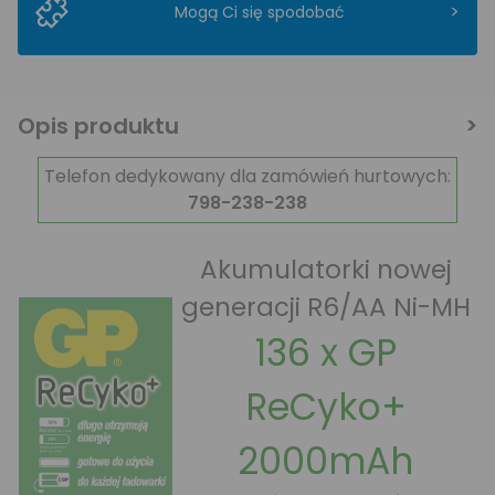
>
Mogą Ci się spodobać
Opis produktu
Telefon dedykowany dla zamówień hurtowych:
798-238-238
Akumulatorki nowej
generacji R6/AA Ni-MH
136 x GP
ReCyko+
2000mAh