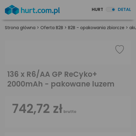
HURT
DETAL
Strona główna
>
Oferta B2B
>
B2B - opakowania zbiorcze
>
ak
136 x R6/AA GP ReCyko+
2000mAh - pakowane luzem
742,72 zł
brutto