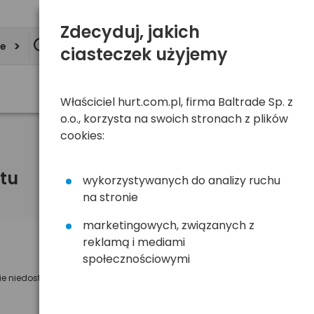
Zdecyduj, jakich
ie
ciasteczek użyjemy
Właściciel hurt.com.pl, firma Baltrade Sp. z
o.o., korzysta na swoich stronach z plików
cookies:
tu
wykorzystywanych do analizy ruchu
na stronie
marketingowych, związanych z
reklamą i mediami
Powiadom mnie o dostępności
społecznościowymi
ie niedostępny
Wyślemy powiadomienie o dostęności
na poniższy adres e-mail