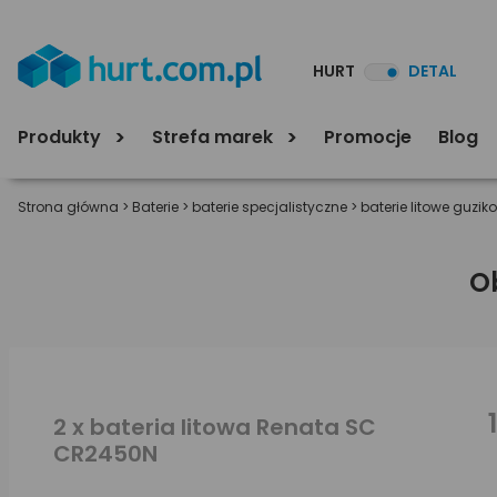
HURT
DETAL
Produkty
Strefa marek
Promocje
Blog
Strona główna
>
Baterie
>
baterie specjalistyczne
>
baterie litowe guzik
O
2 x bateria litowa Renata SC
CR2450N