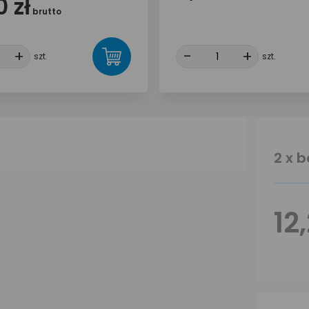
 zł
brutto
+
+
-
-
+
+
szt.
szt.
2 x 
12