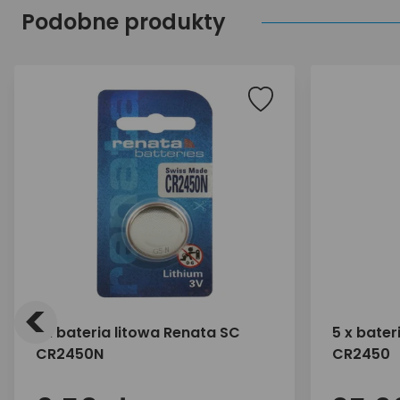
Podobne produkty
<
1 x bateria litowa Renata SC
5 x bater
CR2450N
CR2450