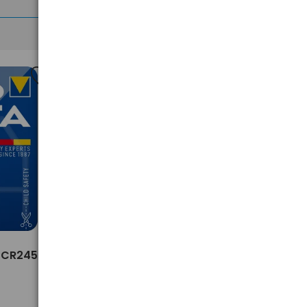
>
a CR2450
1 x bateria litowa Varta CR2430
5,42 zł
brutto