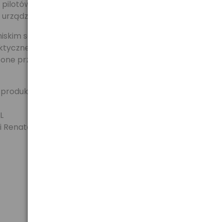
o pilotów samochodowych, zegarków, kalkulatorów,
 urządzeń medycznych i elektroniki użytkowej.
ę niskim samorozładowaniem oraz długim okresem
ktyczne opakowanie typu blister zawiera 2 sztuki
czone przed uszkodzeniem i zwarciem.
 produkcja
L
i Renata