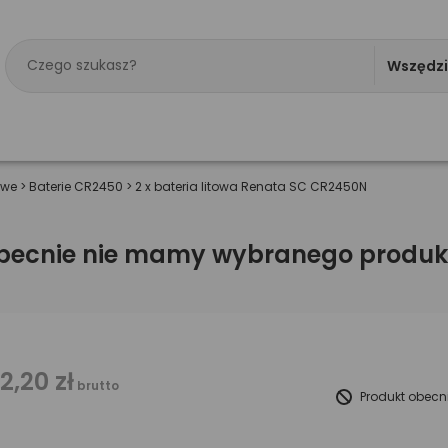
Wszędz
owe
>
Baterie CR2450
>
2 x bateria litowa Renata SC CR2450N
becnie nie mamy wybranego produk
12,20 zł
brutto
Produkt obecn