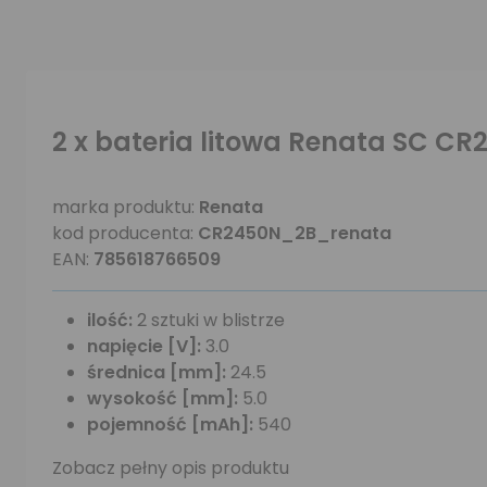
2 x bateria litowa Renata SC C
marka produktu:
Renata
kod producenta:
CR2450N_2B_renata
EAN:
785618766509
ilość:
2 sztuki w blistrze
napięcie [V]:
3.0
średnica [mm]:
24.5
wysokość [mm]:
5.0
pojemność [mAh]:
540
Zobacz pełny opis produktu