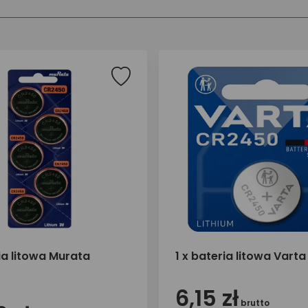
ia litowa Murata
1 x bateria litowa Vart
6,15 zł
brutto