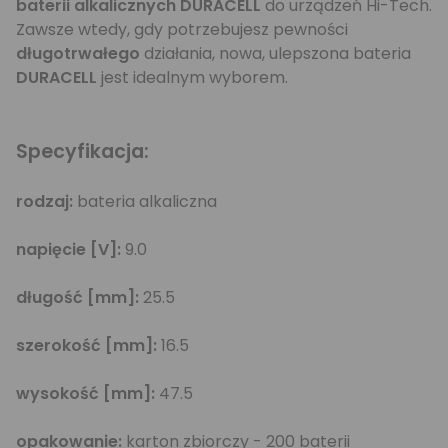
baterii alkalicznych DURACELL
do urządzeń Hi-Tech.
Zawsze wtedy, gdy potrzebujesz pewności
długotrwałego
działania, nowa, ulepszona bateria
DURACELL
jest idealnym wyborem.
Specyfikacja:
rodzaj:
bateria alkaliczna
napięcie [V]:
9.0
długość [mm]:
25.5
szerokość [mm]:
16.5
wysokość [mm]:
47.5
opakowanie:
karton zbiorczy - 200 baterii