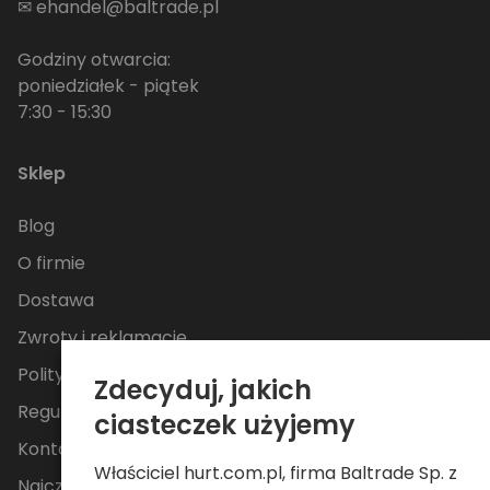
✉
ehandel@baltrade.pl
Godziny otwarcia:
poniedziałek - piątek
7:30 - 15:30
Sklep
Blog
O firmie
Dostawa
Zwroty i reklamacje
Polityka Prywatności
Zdecyduj, jakich
Regulamin
ciasteczek użyjemy
Kontakt
Właściciel hurt.com.pl, firma Baltrade Sp. z
Najczęściej zadawane pytania