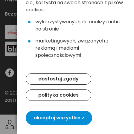
o.o., korzysta na swoich stronach z plików
cookies:
Bezpieczne płatności
wykorzystywanych do analizy ruchu
na stronie
marketingowych, związanych z
reklamą i mediami
społecznościowymi
dostostuj zgody
© 2024 Baltrade sp. z o.o. - Wszelkie prawa
polityka cookies
zastrzeżone.
akceptuj wszystkie >