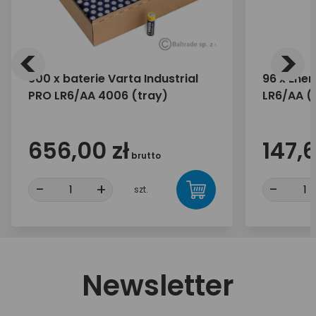
<
>
500 x baterie Varta Industrial
96 x Ener
PRO LR6/AA 4006 (tray)
LR6/AA (b
656,00 zł
147,6
brutto
-
+
-
szt.
Newsletter