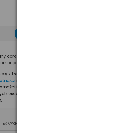
zapisz się >
ny adres e-mail
romocjach na hurt.com.pl.
ię z treścią i akceptuję
watności
i akceptuję
watności i wyrażam zgodę
nych osobowych na
.