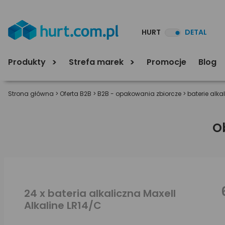
HURT
DETAL
Produkty
Strefa marek
Promocje
Blog
Strona główna
>
Oferta B2B
>
B2B - opakowania zbiorcze
>
baterie alka
O
24 x bateria alkaliczna Maxell
Alkaline LR14/C