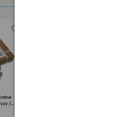
>
kaline
12 x baterie C / LR14 everActive
czy /
Pro Alkaline (kartonik)