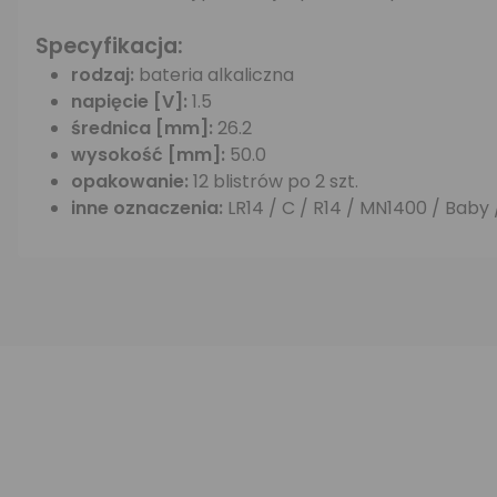
Specyfikacja:
rodzaj:
bateria alkaliczna
napięcie [V]:
1.5
średnica [mm]:
26.2
wysokość [mm]:
50.0
opakowanie:
12 blistrów po 2 szt.
inne oznaczenia:
LR14 / C / R14 / MN1400 / Baby 