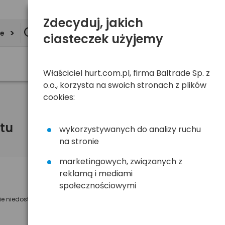
Zdecyduj, jakich
ie
ciasteczek użyjemy
Właściciel hurt.com.pl, firma Baltrade Sp. z
o.o., korzysta na swoich stronach z plików
cookies:
tu
wykorzystywanych do analizy ruchu
na stronie
marketingowych, związanych z
reklamą i mediami
Powiadom mnie o dostępności
społecznościowymi
ie niedostępny
Wyślemy powiadomienie o dostęności
na poniższy adres e-mail