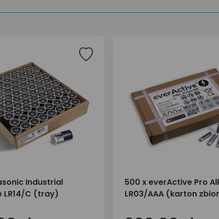
sonic Industrial
500 x everActive Pro Al
e LR14/C (tray)
LR03/AAA (karton zbior
bulk)