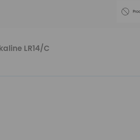
Pro
lkaline LR14/C