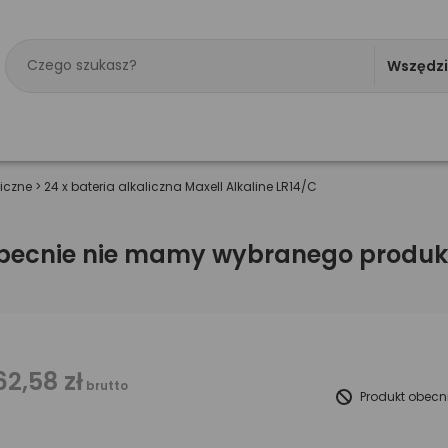
Wszędz
liczne
>
24 x bateria alkaliczna Maxell Alkaline LR14/C
becnie nie mamy wybranego produk
62,58 zł
brutto
Produkt obecn