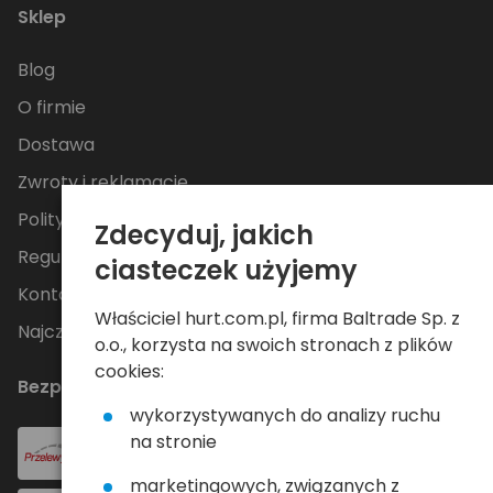
Sklep
Blog
O firmie
Dostawa
Zwroty i reklamacje
Polityka Prywatności
Zdecyduj, jakich
Regulamin
ciasteczek użyjemy
Kontakt
Właściciel hurt.com.pl, firma Baltrade Sp. z
Najczęściej zadawane pytania
o.o., korzysta na swoich stronach z plików
cookies:
Bezpieczne płatności
wykorzystywanych do analizy ruchu
na stronie
marketingowych, związanych z