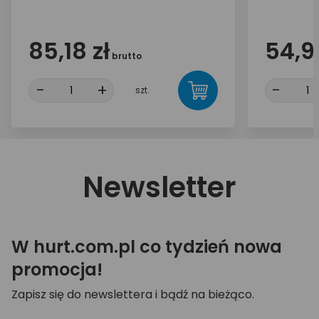
85,18 zł
54,99
brutto
-
+
-
szt.
Newsletter
W hurt.com.pl co tydzień nowa
promocja!
Zapisz się do newslettera i bądź na bieżąco.