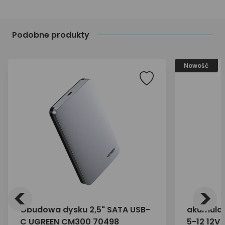
Podobne produkty
Nowość
<
>
Obudowa dysku 2,5" SATA USB-
akumulat
C UGREEN CM300 70498
5-12 12V 