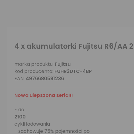
4 x akumulatorki Fujitsu R6/A
marka produktu:
Fujitsu
kod producenta:
FUHR3UTC-4BP
EAN:
4976680591236
Nowa ulepszona seria!!!
- do
2100
cykli ładowania
- zachowuje 75% pojemności po