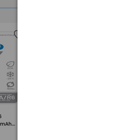
>
6
4 x akumulatorki AA / R6
0 mAh
everActive Ni-MH 2600 mAh
"
ready to use "Professional line"