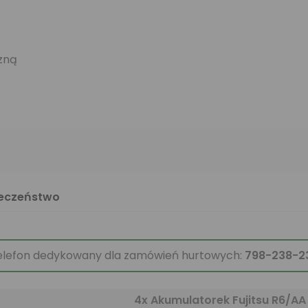
zną
ieczeństwo
elefon dedykowany dla zamówień hurtowych:
798-238-2
4x Akumulatorek Fujitsu R6/A