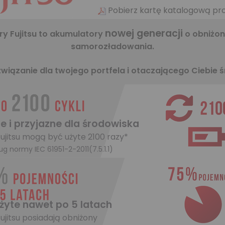
Pobierz kartę katalogową pr
nowej generacji
y Fujitsu to akumulatory
o obniżon
samorozładowania.
związanie dla twojego portfela i otaczającego Ciebie 
 i przyjazne dla środowiska
ujitsu mogą być użyte 2100 razy*
ug normy IEC 61951-2-2011(7.5.1.1)
żyte nawet po 5 latach
ujitsu posiadają obniżony