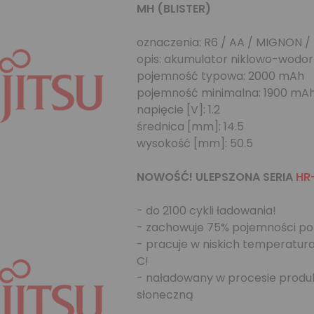
MH (BLISTER)
oznaczenia: R6 / AA / MIGNON 
opis: akumulator niklowo-wodo
pojemność typowa: 2000 mAh
pojemność minimalna: 1900 mA
napięcie [V]: 1.2
średnica [mm]: 14.5
wysokość [mm]: 50.5
NOWOŚĆ! ULEPSZONA SERIA
HR
- do 2100 cykli ładowania!
- zachowuje 75% pojemności po 
- pracuje w niskich temperatur
C!
- naładowany w procesie produk
słoneczną