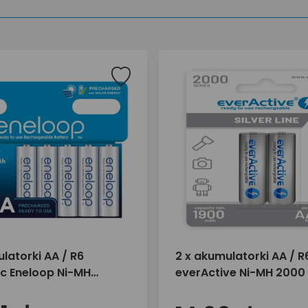
latorki AA / R6
2 x akumulatorki AA / R
c Eneloop Ni-MH
everActive Ni-MH 200
 BK-3MCDE/8BE
ready to use "Silver line