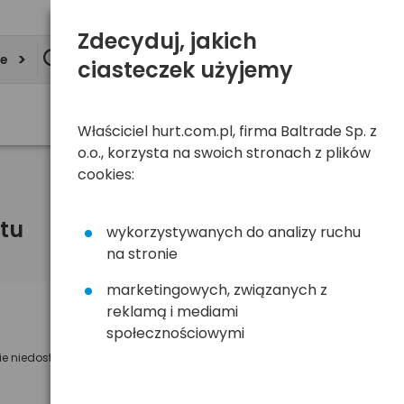
Zdecyduj, jakich
ie
ciasteczek użyjemy
Właściciel hurt.com.pl, firma Baltrade Sp. z
o.o., korzysta na swoich stronach z plików
cookies:
tu
wykorzystywanych do analizy ruchu
na stronie
marketingowych, związanych z
reklamą i mediami
Powiadom mnie o dostępności
społecznościowymi
ie niedostępny
Wyślemy powiadomienie o dostęności
na poniższy adres e-mail