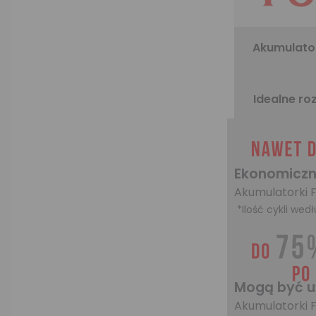
Akumulator
Idealne ro
Ekonomiczne
Akumulatorki F
*Ilość cykli wedł
Mogą być u
Akumulatorki F