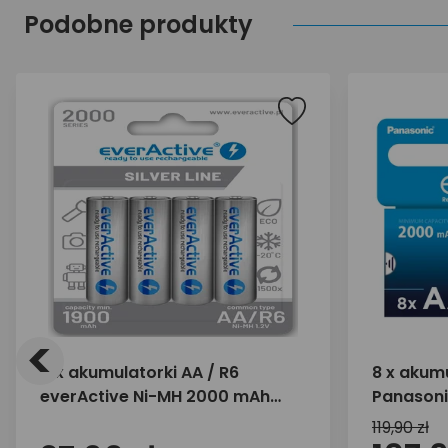
Podobne produkty
<
4 x akumulatorki AA / R6
8 x akumu
everActive Ni-MH 2000 mAh
Panasoni
ready to use "Silver line"
2000mAh
119,90 zł
(blister)