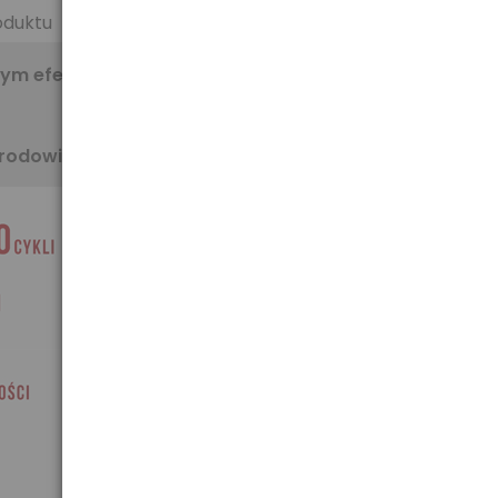
oduktu
ym efekcie
środowiska.