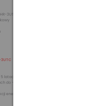
/ HR-3UTC
rkowy
h
-3UTC
5 latach!
ach do -20st
cji energią