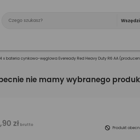
Wszędz
4 x bateria cynkowo-węglowa Eveready Red Heavy Duty R6 AA (producent 
becnie nie mamy wybranego produk
1,90 zł
brutto
Produkt obecn