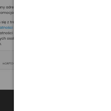
ny adres e-mail
romocjach na hurt.com.pl.
ię z treścią i akceptuję
watności
i akceptuję
watności i wyrażam zgodę
nych osobowych na
.