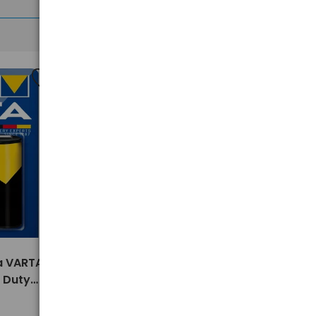
>
ka VARTA
2 x baterie C / R14 Varta
y Duty
Superlife / Super Heavy Duty
(blister)