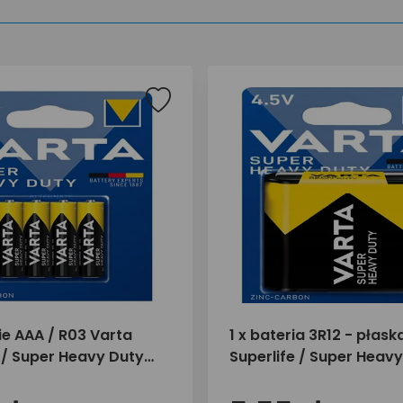
ie AAA / R03 Varta
1 x bateria 3R12 - płas
 / Super Heavy Duty
Superlife / Super Heav
(blister)