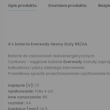
Opis produktu
Dostawa produktu
Bezp
4 x bateria Eveready Heavy Duty R6/AA
Baterie do zastosowań niskoenergetycznych
Cynkowo - węglowe baterie
Eveready
zostały zapro
kalkulatory i piloty zdalnego sterowania.
Prawidłowy sposób przechowywania i użytkowania ba
napięcie [V]:
1.5
opakowanie:
folia 4 szt.
inne oznaczenia:
R6
rozmiar:
AA
średnica [mm]:
14.5