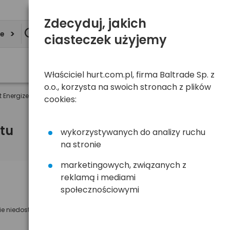
Zdecyduj, jakich
ie
ciasteczek użyjemy
Właściciel hurt.com.pl, firma Baltrade Sp. z
o.o., korzysta na swoich stronach z plików
Energizer) (taca)
cookies:
tu
wykorzystywanych do analizy ruchu
na stronie
marketingowych, związanych z
reklamą i mediami
Powiadom mnie o dostępności
społecznościowymi
Wyślemy powiadomienie o dostęności
ie niedostępny
na poniższy adres e-mail