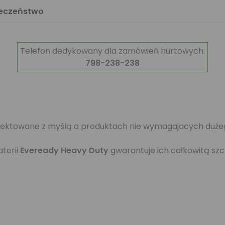
ieczeństwo
Telefon dedykowany dla zamówień hurtowych:
798-238-238
jektowane z myślą o produktach nie wymagajacych dużego 
terii
Eveready Heavy Duty
gwarantuje ich całkowitą szc