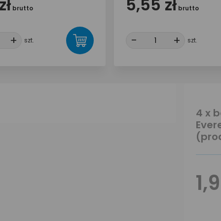
zł
5,55 zł
brutto
brutto
+
+
-
-
+
+
szt.
szt.
4 x 
Ever
(pro
1,9