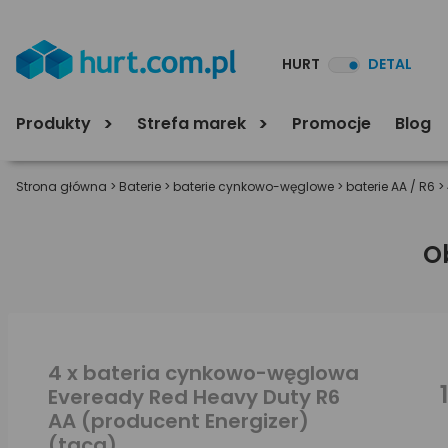
HURT
DETAL
Produkty
Strefa marek
Promocje
Blog
Strona główna
>
Baterie
>
baterie cynkowo-węglowe
>
baterie AA / R6
>
O
4 x bateria cynkowo-węglowa
Eveready Red Heavy Duty R6
AA (producent Energizer)
(taca)