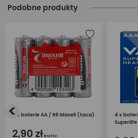
Podobne produkty
<
4 x baterie AA / R6 Maxell (taca)
4 x bater
Superlife
(blister)
2,90 zł
brutto