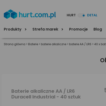
HURT
DETAL
Produkty
Strefa marek
Promocje
Blog
Strona główna
>
Baterie
>
baterie alkaliczne
>
baterie AA / LR6
>
40 x bat
O
Baterie alkaliczne AA / LR6
Duracell Industrial - 40 sztuk