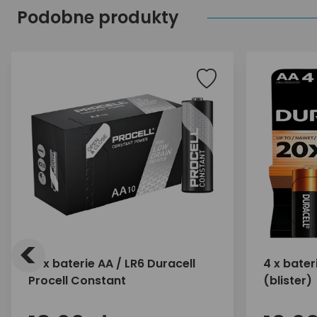
Podobne produkty
<
10 x baterie AA / LR6 Duracell
4 x bater
Procell Constant
(blister)