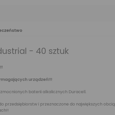
ieczeństwo
ustrial - 40 sztuk
!!
wymagających urządzeń!!!
mocnionych baterii alkalicznych Duracell.
ą do przedsiębiorstw i przeznaczone do największych obc
ach!!