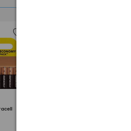
>
racell
4 x baterie AA / LR6 Duracell
Duralock C&B (blister)