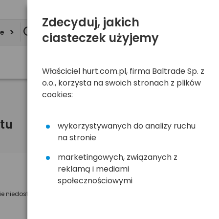
Zdecyduj, jakich
ie
ciasteczek użyjemy
Właściciel hurt.com.pl, firma Baltrade Sp. z
o.o., korzysta na swoich stronach z plików
cookies:
tu
wykorzystywanych do analizy ruchu
na stronie
marketingowych, związanych z
reklamą i mediami
Powiadom mnie o dostępności
społecznościowymi
ie niedostępny
Wyślemy powiadomienie o dostęności
na poniższy adres e-mail