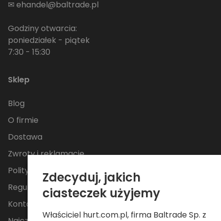
✉
ehandel@baltrade.pl
Godziny otwarcia:
poniedziałek - piątek
7:30 - 15:30
Sklep
Blog
O firmie
Dostawa
Zwroty i reklamacje
Polityka Prywatności
Zdecyduj, jakich
Regulamin
ciasteczek użyjemy
Kontakt
Właściciel hurt.com.pl, firma Baltrade Sp. z
Najczęściej zadawane pytania