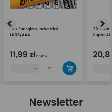
<
>
10 x Energizer Industrial
20 x bate
LR03/AAA
Super Al
11,99 zł
20,80
brutto
-
+
-
szt.
Newsletter