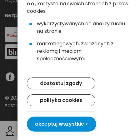
o.o., korzysta na swoich stronach z plików
cookies:
Bezpieczne płatności
wykorzystywanych do analizy ruchu
na stronie
marketingowych, związanych z
reklamą i mediami
społecznościowymi
dostostuj zgody
© 2024 Baltrade sp. z o.o. - Wszelkie prawa
polityka cookies
zastrzeżone.
akceptuj wszystkie >