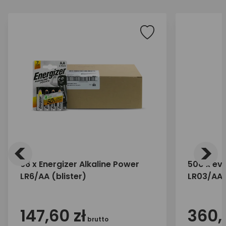
<
>
96 x Energizer Alkaline Power
500 x eve
LR6/AA (blister)
LR03/AAA
bulk)
147,60 zł
360,
brutto