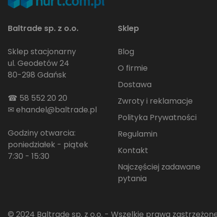
Baltrade sp. z o.o.
Sklep
Sklep stacjonarny
Blog
ul. Geodetów 24
O firmie
80-298 Gdańsk
Dostawa
☎
58 552 20 20
Zwroty i reklamacje
✉
ehandel@baltrade.pl
Polityka Prywatności
Godziny otwarcia:
Regulamin
poniedziałek - piątek
Kontakt
7:30 - 15:30
Najczęściej zadawane
pytania
© 2024 Baltrade sp. z o.o. - Wszelkie prawa zastrzeżone