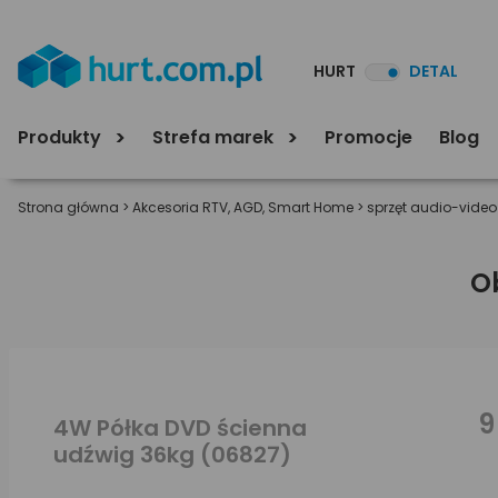
HURT
DETAL
Produkty
Strefa marek
Promocje
Blog
Strona główna
>
Akcesoria RTV, AGD, Smart Home
>
sprzęt audio-video
O
9
4W Półka DVD ścienna
udźwig 36kg (06827)