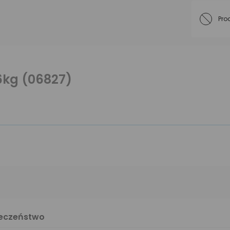
Pro
6kg (06827)
ieczeństwo