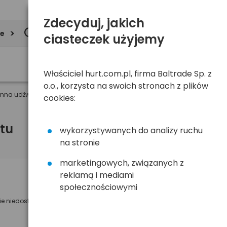
Zdecyduj, jakich
ie
ciasteczek użyjemy
Właściciel hurt.com.pl, firma Baltrade Sp. z
o.o., korzysta na swoich stronach z plików
enna udźwig 36kg (06827)
cookies:
tu
wykorzystywanych do analizy ruchu
na stronie
marketingowych, związanych z
reklamą i mediami
Powiadom mnie o dostępności
społecznościowymi
ie niedostępny
Wyślemy powiadomienie o dostęności
na poniższy adres e-mail