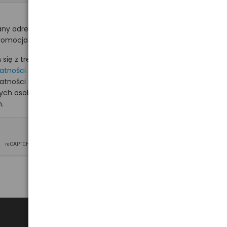
ny adres e-mail
romocjach na hurt.com.pl.
ię z treścią i akceptuję
watności
i akceptuję
watności i wyrażam zgodę
nych osobowych na
.