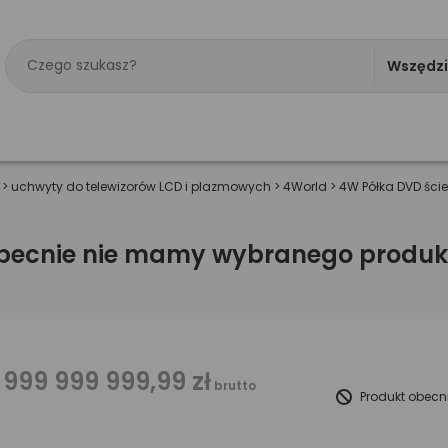
Wszędz
>
uchwyty do telewizorów LCD i plazmowych
>
4World
>
4W Półka DVD ści
becnie nie mamy wybranego produk
 999 999 999,99 zł
brutto
Produkt obecn