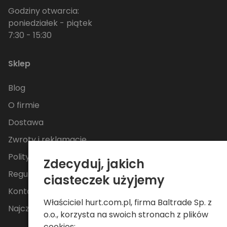
Godziny otwarcia:
poniedziałek - piątek
7:30 - 15:30
Sklep
Blog
O firmie
Dostawa
Zwroty i reklamacje
Polityka Prywatności
Zdecyduj, jakich
Regulamin
ciasteczek użyjemy
Kontakt
Właściciel hurt.com.pl, firma Baltrade Sp. z
Najczęściej zadawane pytania
o.o., korzysta na swoich stronach z plików
cookies: