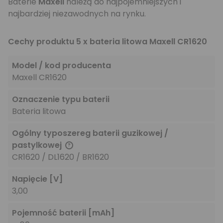
Baterie
Maxell
należą do najpojemniejszych i
najbardziej niezawodnych na rynku.
Cechy produktu 5 x bateria litowa Maxell CR1620
Model / kod producenta
Maxell CR1620
Oznaczenie typu baterii
Bateria litowa
Ogólny typoszereg baterii guzikowej /
pastylkowej
CR1620 / DL1620 / BR1620
Napięcie
[V]
3,00
Pojemność baterii
[mAh]