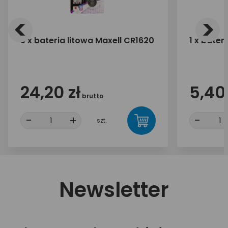
<
>
5 x bateria litowa Maxell CR1620
1 x bater
24,20 zł
5,40 
brutto
-
+
-
szt.
Newsletter