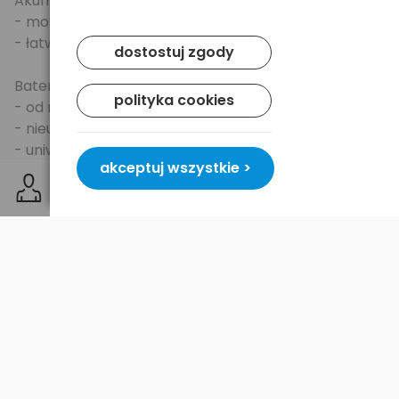
Akumulatorek wodorkowy
- możliwość wielokrotnego ładowania
- łatwy w recyklingu
dostostuj zgody
Bateria Alkaliczna
polityka cookies
- od razu gotowa do użycia
- nieużywana nie traci pojemności
- uniwersalne zastosowanie
akceptuj wszystkie >
Wszystkie ogniwa (baterie i akumulatorki) z czasem
rozładowują się samoczynnie, nawet kiedy nie są
używane. W konwencjonalnych akumulatorkach
wodorkowych ten efekt jest wyjątkowo wyraźnie
widoczny. Poprzez zoptymalizowanie technologii
ogniw z możliwością ładowania SANYO osiągnęło
ogromny sukces w zminimalizowaniu efektu
samorozładowania. ENELOOP jako zwieńczenie tych
badań jest technologią zapewniającą optymalne
wykorzystanie energii nawet przez długie okresy