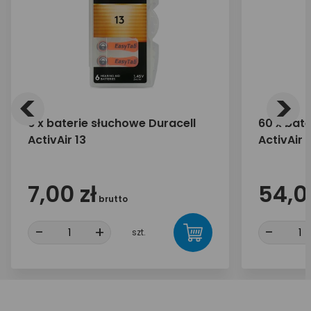
<
>
6 x baterie słuchowe Duracell
60 x bate
ActivAir 13
ActivAir 1
7,00 zł
54,0
brutto
-
+
-
szt.