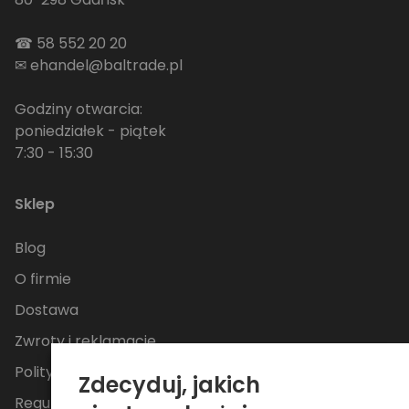
☎
58 552 20 20
✉
ehandel@baltrade.pl
Godziny otwarcia:
poniedziałek - piątek
7:30 - 15:30
Sklep
Blog
O firmie
Dostawa
Zwroty i reklamacje
Polityka Prywatności
Zdecyduj, jakich
Regulamin