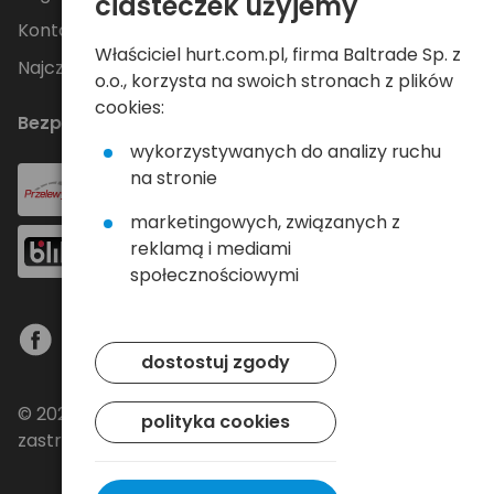
ciasteczek użyjemy
Kontakt
Właściciel hurt.com.pl, firma Baltrade Sp. z
Najczęściej zadawane pytania
o.o., korzysta na swoich stronach z plików
cookies:
Bezpieczne płatności
wykorzystywanych do analizy ruchu
na stronie
marketingowych, związanych z
reklamą i mediami
społecznościowymi
dostostuj zgody
© 2024 Baltrade sp. z o.o. - Wszelkie prawa
polityka cookies
zastrzeżone.