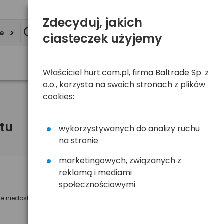
Zdecyduj, jakich
ie
ciasteczek użyjemy
Właściciel hurt.com.pl, firma Baltrade Sp. z
o.o., korzysta na swoich stronach z plików
cookies:
tu
wykorzystywanych do analizy ruchu
na stronie
marketingowych, związanych z
reklamą i mediami
Powiadom mnie o dostępności
społecznościowymi
ie niedostępny
Wyślemy powiadomienie o dostęności
na poniższy adres e-mail