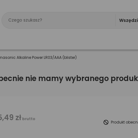
Wszędz
anasonic Alkaline Power LR03/AAA (blister)
becnie nie mamy wybranego produk
5,49 zł
brutto
Produkt obecn