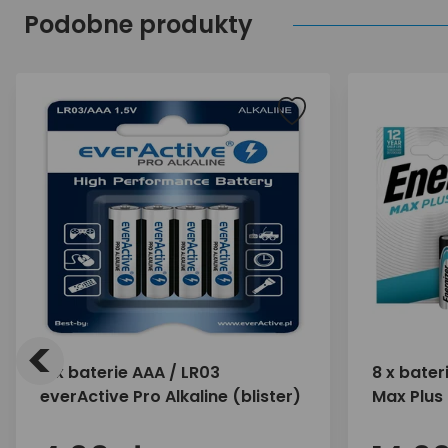
Podobne produkty
<
4 x baterie AAA / LR03
8 x bater
everActive Pro Alkaline (blister)
Max Plus 