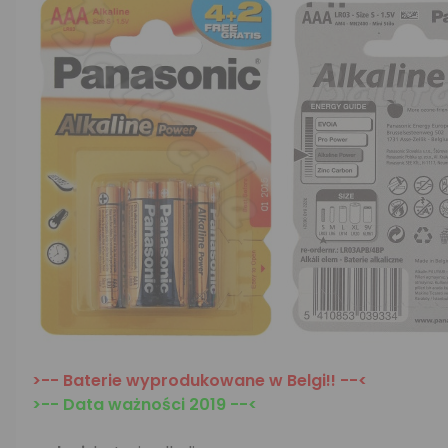
>-- Baterie wyprodukowane w Belgi!! --<
>-- Data ważności 2019 --<