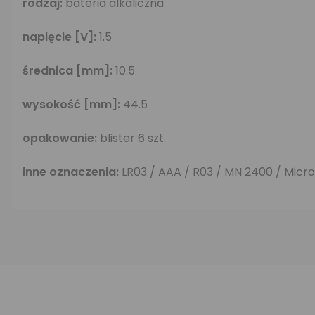
rodzaj:
bateria alkaliczna
napięcie [V]:
1.5
średnica [mm]:
10.5
wysokość [mm]:
44.5
opakowanie:
blister 6 szt.
inne oznaczenia:
LR03 / AAA / R03 / MN 2400 / Micro