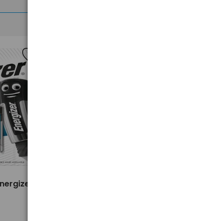
>
Energizer
12 x baterie AAA / LR03 Duracell
Basic (blister)