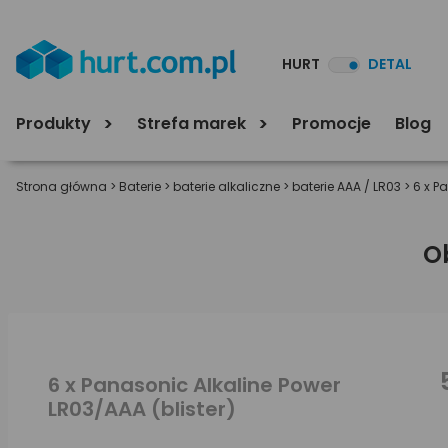
HURT
DETAL
Produkty
Strefa marek
Promocje
Blog
Strona główna
>
Baterie
>
baterie alkaliczne
>
baterie AAA / LR03
>
6 x P
O
6 x Panasonic Alkaline Power
LR03/AAA (blister)