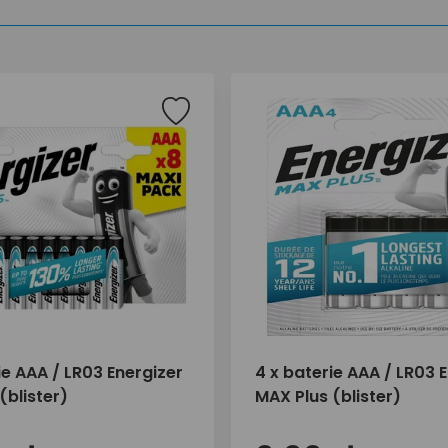
ie AAA / LR03 Energizer
4 x baterie AAA / LR03 
(blister)
MAX Plus (blister)