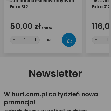
60 x baterie słuchowe Rayovac
160 x ba
Extra 312
Extra 312
50,00 zł
116,0
brutto
-
+
-
szt.
Newsletter
W hurt.com.pl co tydzień nowa
promocja!
Zapisz się do newslettera i bądź na bieżąco.