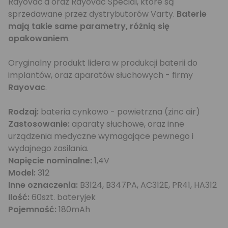
Rayovac'a oraz Rayovac Special, które są
sprzedawane przez dystrybutorów Varty.
Baterie
mają takie same parametry, różnią się
opakowaniem
.
Oryginalny produkt lidera w produkcji baterii do
implantów, oraz aparatów słuchowych - firmy
Rayovac
.
Rodzaj:
bateria cynkowo - powietrzna (zinc air)
Zastosowanie:
aparaty słuchowe, oraz inne
urządzenia medyczne wymagające pewnego i
wydajnego zasilania.
Napięcie nominalne:
1,4V
Model:
312
Inne oznaczenia:
B3124, B347PA, AC312E, PR41, HA312
Ilość:
60szt. bateryjek
Pojemność:
180mAh