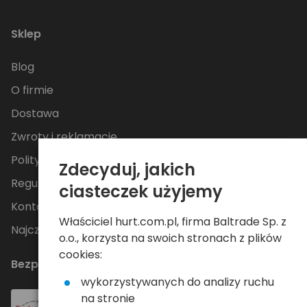
Sklep
Blog
O firmie
Dostawa
Zwroty i reklamacje
Polityka Prywatności
Zdecyduj, jakich
Regulamin
ciasteczek użyjemy
Kontakt
Właściciel hurt.com.pl, firma Baltrade Sp. z
Najczęściej zadawane pytania
o.o., korzysta na swoich stronach z plików
cookies:
Bezpieczne płatności
wykorzystywanych do analizy ruchu
na stronie