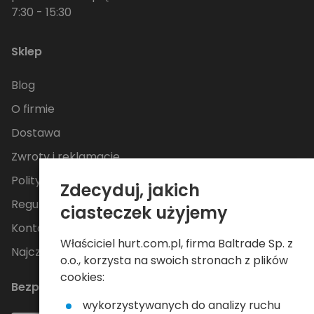
7:30 - 15:30
Sklep
Blog
O firmie
Dostawa
Zwroty i reklamacje
Polityka Prywatności
Zdecyduj, jakich
Regulamin
ciasteczek użyjemy
Kontakt
Właściciel hurt.com.pl, firma Baltrade Sp. z
Najczęściej zadawane pytania
o.o., korzysta na swoich stronach z plików
cookies:
Bezpieczne płatności
wykorzystywanych do analizy ruchu