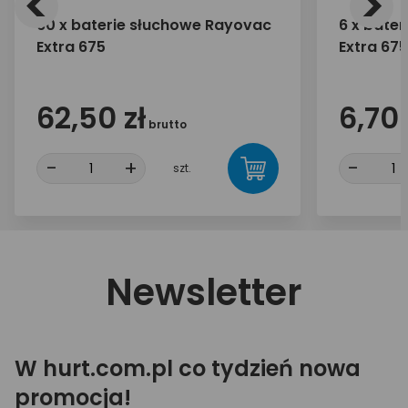
<
>
60 x baterie słuchowe Rayovac
6 x bate
Extra 675
Extra 675
62,50 zł
6,70 
brutto
-
+
-
szt.
Newsletter
W hurt.com.pl co tydzień nowa
promocja!