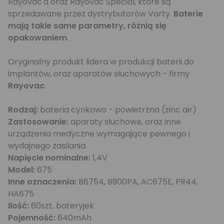
Rayovac'a oraz Rayovac Special, które są
sprzedawane przez dystrybutorów Varty.
Baterie
mają takie same parametry, różnią się
opakowaniem
.
Oryginalny produkt lidera w produkcji baterii do
implantów, oraz aparatów słuchowych - firmy
Rayovac
.
Rodzaj:
bateria cynkowo - powietrzna (zinc air)
Zastosowanie:
aparaty słuchowe, oraz inne
urządzenia medyczne wymagające pewnego i
wydajnego zasilania.
Napięcie nominalne:
1,4V
Model:
675
Inne oznaczenia:
B6754, B900PA, AC675E, PR44,
HA675
Ilość:
60szt. bateryjek
Pojemność:
640mAh