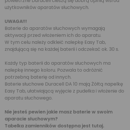
powietrzne Duracell cieszą się dobrą opinią wśród
użytkowników aparatów słuchowych.
UWAGA!!!
Baterie do aparatów słuchowych wymagają
aktywacji przed włożeniem ich do aparatu.
W tym celu należy odkleić nalepkę Easy Tab,
znajdującą się na każdej baterii i odczekać ok. 30 s.
Każdy typ baterii do aparatów słuchowych ma
nalepkę innego koloru. Pozwala to odróżnić
potrzebną baterię od innych.
Baterie słuchowe Duracell DA 10 mają Żółtą napelkę
Easy Tab, ułatwiającą wyjęcie z pudełka i włożenie do
aparatu słuchowego.
Nie jesteś pewien jakie masz baterie w swoim
aparacie słuchowym?
Tabelka zamienników dostępna jest
tutaj
.