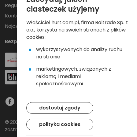
Regulamin
ciasteczek użyjemy
Kontakt
Właściciel hurt.com.pl, firma Baltrade Sp. z
Najczęściej zadawane pytania
o.o., korzysta na swoich stronach z plików
cookies:
Bezpieczne płatności
wykorzystywanych do analizy ruchu
na stronie
marketingowych, związanych z
reklamą i mediami
społecznościowymi
dostostuj zgody
© 2024 Baltrade sp. z o.o. - Wszelkie prawa
polityka cookies
zastrzeżone.