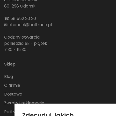
80-298 Gdańsk
☎
58 552 20 20
✉
ehandel@baltrade.pl
Godziny otwarcia:
poniedziałek - piątek
7:30 - 15:30
Sklep
Blog
O firmie
Dostawa
Zwroty i reklamacje
Polityka Prywatności
Zdecyduj, jakich