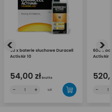
<
>
60 x baterie słuchowe Duracell
600 x ba
ActivAir 10
ActivAir 
54,00 zł
520,
brutto
-
+
-
szt.