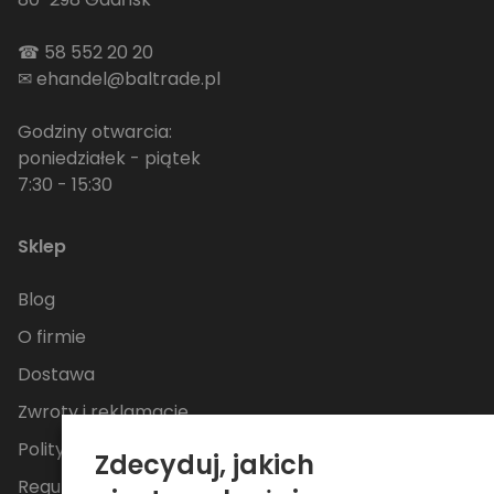
☎
58 552 20 20
✉
ehandel@baltrade.pl
Godziny otwarcia:
poniedziałek - piątek
7:30 - 15:30
Sklep
Blog
O firmie
Dostawa
Zwroty i reklamacje
Polityka Prywatności
Zdecyduj, jakich
Regulamin