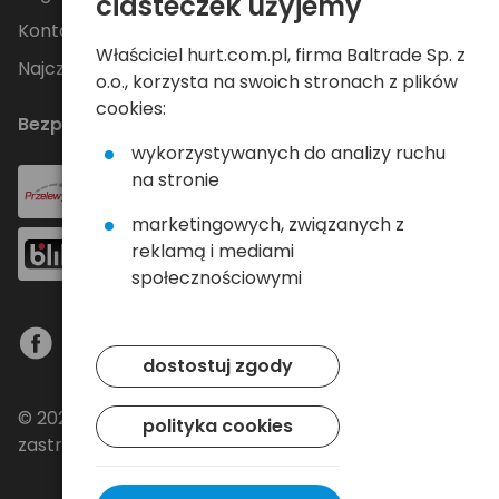
ciasteczek użyjemy
Kontakt
Właściciel hurt.com.pl, firma Baltrade Sp. z
Najczęściej zadawane pytania
o.o., korzysta na swoich stronach z plików
cookies:
Bezpieczne płatności
wykorzystywanych do analizy ruchu
na stronie
marketingowych, związanych z
reklamą i mediami
społecznościowymi
dostostuj zgody
© 2024 Baltrade sp. z o.o. - Wszelkie prawa
polityka cookies
zastrzeżone.