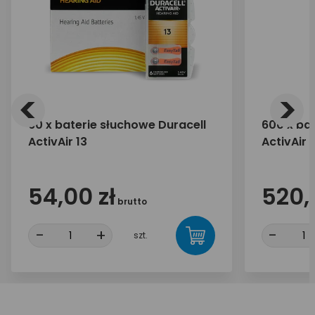
<
>
60 x baterie słuchowe Duracell
600 x ba
ActivAir 13
ActivAir 1
54,00 zł
520,
brutto
-
+
-
szt.