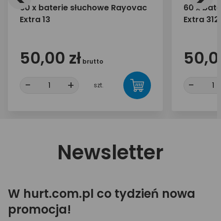
60 x baterie słuchowe Rayovac
60 x bat
Extra 13
Extra 312
50,00 zł
50,0
brutto
-
+
-
szt.
Newsletter
W hurt.com.pl co tydzień nowa
promocja!