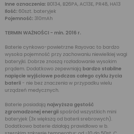
Inne oznaczenia:
B0134, B26PA, AC13E, PR48, HA13
Ilość:
60szt. bateryjek
Pojemność:
310mAh
TERMIN WAŻNOŚCI - min. 2016 r.
Baterie cynkowo-powietrzne Rayovac to bardzo
wysoka pojemność przy zachowaniu niewielkiej wagi
bateryjki. Dobrze znoszą rozładowanie wysokim
prądem. Dodatkowo zepewniają
bardzo stabilne
napięcie wyjściowe podczas całego cyklu życia
baterii
- nie bez znaczenia w przypadku wielu
urządzeń medycznych.
Baterie posiadają
najwyższa gęstość
zgromadzonej energii
spośród wszystkich mini
bateryjek (3x większą od baterii srebrowych).
Dodatkowo baterie działają prawidłowo w b.
szerokim zakresie temperatur: od -10 do 50st. C.