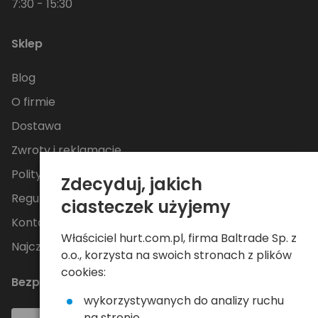
7:30 - 15:30
Sklep
Blog
O firmie
Dostawa
Zwroty i reklamacje
Polityka Prywatności
Zdecyduj, jakich
Regulamin
ciasteczek użyjemy
Kontakt
Właściciel hurt.com.pl, firma Baltrade Sp. z
Najczęściej zadawane pytania
o.o., korzysta na swoich stronach z plików
cookies:
Bezpieczne płatności
wykorzystywanych do analizy ruchu
na stronie