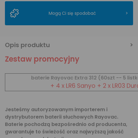
>
Mogą Ci się spodobać
Opis produktu
Zestaw promocyjny
baterie Rayovac Extra 312 (60szt -- 5 list
+ 4 x LR6 Sanyo + 2 x LR03 Dur
Jesteśmy autoryzowanym importerem i
dystrybutorem baterii słuchowych Rayovac.
Baterie pochodzą bezpośrednio od producenta,
gwarantuje to świeżość oraz najwyższą jakość