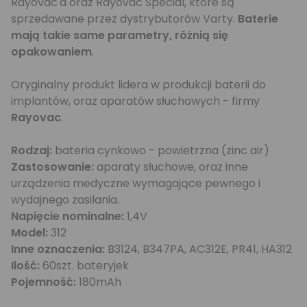
Rayovac'a oraz Rayovac Special, które są
sprzedawane przez dystrybutorów Varty.
Baterie
mają takie same parametry, różnią się
opakowaniem
.
Oryginalny produkt lidera w produkcji baterii do
implantów, oraz aparatów słuchowych - firmy
Rayovac
.
Rodzaj:
bateria cynkowo - powietrzna (zinc air)
Zastosowanie:
aparaty słuchowe, oraz inne
urządzenia medyczne wymagające pewnego i
wydajnego zasilania.
Napięcie nominalne:
1,4V
Model:
312
Inne oznaczenia:
B3124, B347PA, AC312E, PR41, HA312
Ilość:
60szt. bateryjek
Pojemność:
180mAh