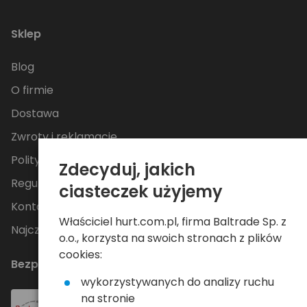
Sklep
Blog
O firmie
Dostawa
Zwroty i reklamacje
Polityka Prywatności
Zdecyduj, jakich
Regulamin
ciasteczek użyjemy
Kontakt
Właściciel hurt.com.pl, firma Baltrade Sp. z
Najczęściej zadawane pytania
o.o., korzysta na swoich stronach z plików
cookies:
Bezpieczne płatności
wykorzystywanych do analizy ruchu
na stronie