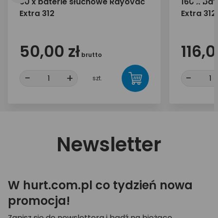
60 x baterie słuchowe Rayovac
160 x ba
Extra 312
Extra 312
50,00 zł
116,0
brutto
-
+
-
szt.
Newsletter
W hurt.com.pl co tydzień nowa
promocja!
Zapisz się do newslettera i bądź na bieżąco.