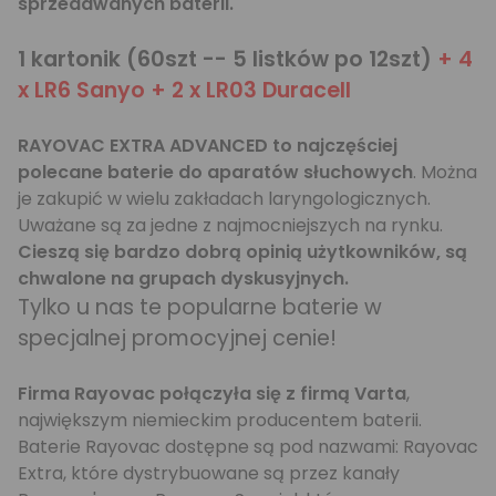
sprzedawanych baterii.
1 kartonik (60szt -- 5 listków po 12szt)
+ 4
x LR6 Sanyo + 2 x LR03 Duracell
RAYOVAC EXTRA ADVANCED to najczęściej
polecane baterie do aparatów słuchowych
. Można
je zakupić w wielu zakładach laryngologicznych.
Uważane są za jedne z najmocniejszych na rynku.
Cieszą się bardzo dobrą opinią użytkowników, są
chwalone na grupach dyskusyjnych.
Tylko u nas te popularne baterie w
specjalnej promocyjnej cenie!
Firma Rayovac połączyła się z firmą Varta
,
największym niemieckim producentem baterii.
Baterie Rayovac dostępne są pod nazwami: Rayovac
Extra, które dystrybuowane są przez kanały