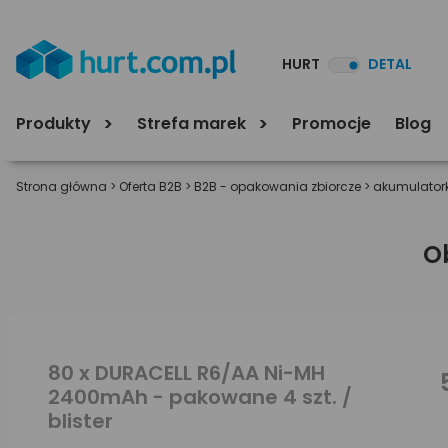
HURT
DETAL
Produkty
Strefa marek
Promocje
Blog
Strona główna
>
Oferta B2B
>
B2B - opakowania zbiorcze
>
akumulatork
O
80 x DURACELL R6/AA Ni-MH
2400mAh - pakowane 4 szt. /
blister