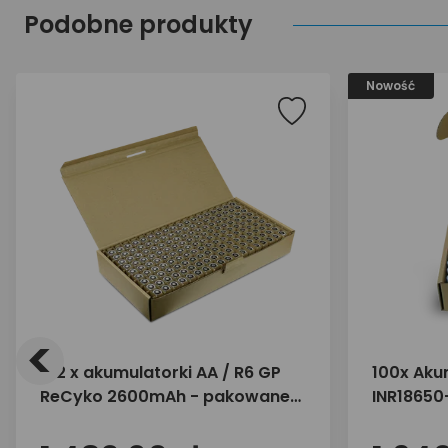
Podobne produkty
Nowość
<
162 x akumulatorki AA / R6 GP
100x Akum
ReCyko 2600mAh - pakowane
INR18650
luzem
zbiorcze