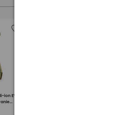
Nowość
>
i-ion EVE
100x Akumulator 18650 li-ion EVE
wanie
INR18650-29V - opakowanie
zbiorcze