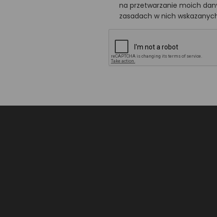
na przetwarzanie moich da
zasadach w nich wskazanych