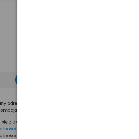
zapisz się >
ny adres e-mail
romocjach na hurt.com.pl.
ię z treścią i akceptuję
watności
i akceptuję
watności i wyrażam zgodę