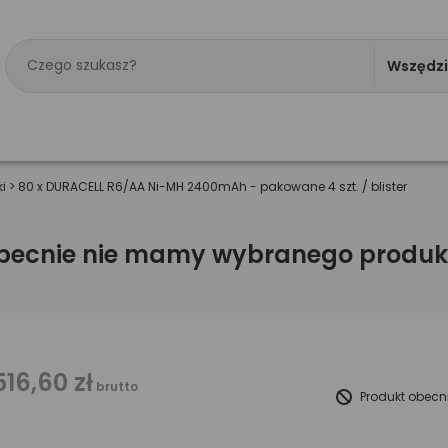
Wszędz
i
>
80 x DURACELL R6/AA Ni-MH 2400mAh - pakowane 4 szt. / blister
becnie nie mamy wybranego produk
516,60 zł
brutto
Produkt obecn