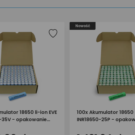
Nowość
ulator 18650 li-ion EVE
100x Akumulator 18650 l
-35V - opakowanie
INR18650-25P - opako
zbiorcze