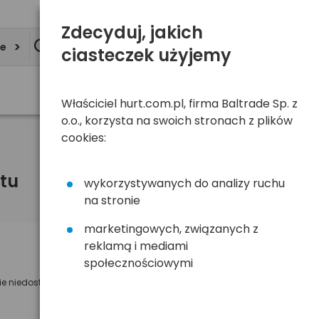
Zdecyduj, jakich
ie
ciasteczek użyjemy
Właściciel hurt.com.pl, firma Baltrade Sp. z
o.o., korzysta na swoich stronach z plików
cookies:
tu
wykorzystywanych do analizy ruchu
na stronie
marketingowych, związanych z
reklamą i mediami
Powiadom mnie o dostępności
społecznościowymi
ie niedostępny
Wyślemy powiadomienie o dostęności
na poniższy adres e-mail