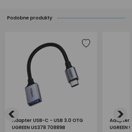
Podobne produkty
<
>
Adapter USB-C - USB 3.0 OTG
Adapter 
UGREEN US378 70889B
UGREEN U