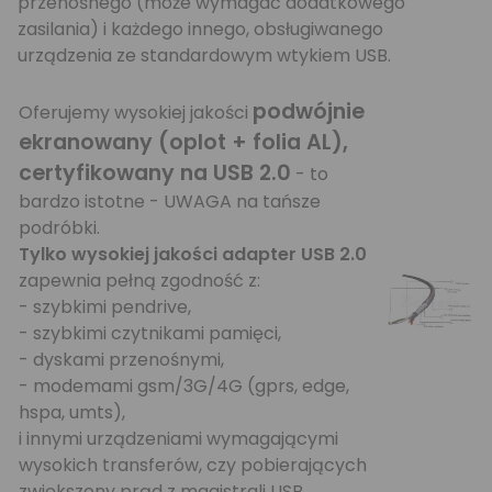
przenośnego (może wymagać dodatkowego
zasilania) i każdego innego, obsługiwanego
urządzenia ze standardowym wtykiem USB.
podwójnie
Oferujemy wysokiej jakości
ekranowany (oplot + folia AL),
certyfikowany na USB 2.0
- to
bardzo istotne - UWAGA na tańsze
podróbki.
Tylko wysokiej jakości adapter USB 2.0
zapewnia pełną zgodność z:
- szybkimi pendrive,
- szybkimi czytnikami pamięci,
- dyskami przenośnymi,
- modemami gsm/3G/4G (gprs, edge,
hspa, umts),
i innymi urządzeniami wymagającymi
wysokich transferów, czy pobierających
zwiększony prąd z magistrali USB.