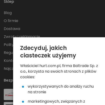
Sklep
Blog
O firmie
Dostawa
Zwroty i reklamacje
Polityka Prywatności
Zdecyduj, jakich
Regulamin
ciasteczek użyjemy
Kontakt
Właściciel hurt.com.pl, firma Baltrade Sp. z
Najczęściej zadawane pytania
o.o., korzysta na swoich stronach z plików
cookies:
Bezpieczne płatności
wykorzystywanych do analizy ruchu
na stronie
marketingowych, związanych z