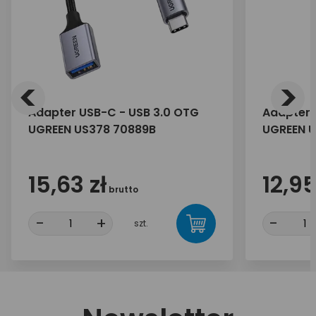
<
>
Adapter USB-C - USB 3.0 OTG
Adapter 
UGREEN US378 70889B
UGREEN U
15,63 zł
12,95
brutto
-
+
-
szt.