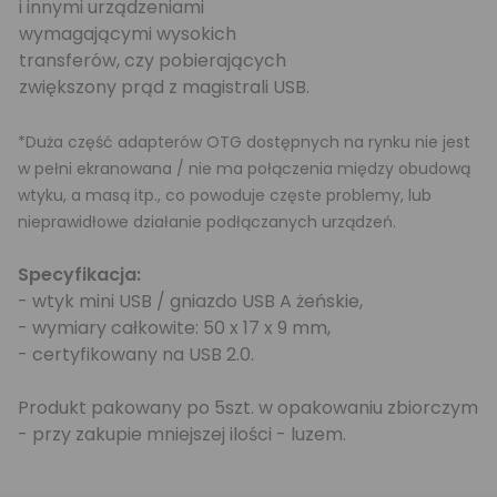
i innymi urządzeniami
wymagającymi wysokich
transferów, czy pobierających
zwiększony prąd z magistrali USB.
*Duża część adapterów OTG dostępnych na rynku nie jest
w pełni ekranowana / nie ma połączenia między obudową
wtyku, a masą itp., co powoduje częste problemy, lub
nieprawidłowe działanie podłączanych urządzeń.
Specyfikacja:
- wtyk mini USB / gniazdo USB A żeńskie,
- wymiary całkowite: 50 x 17 x 9 mm,
- certyfikowany na USB 2.0.
Produkt pakowany po 5szt. w opakowaniu zbiorczym
- przy zakupie mniejszej ilości - luzem.