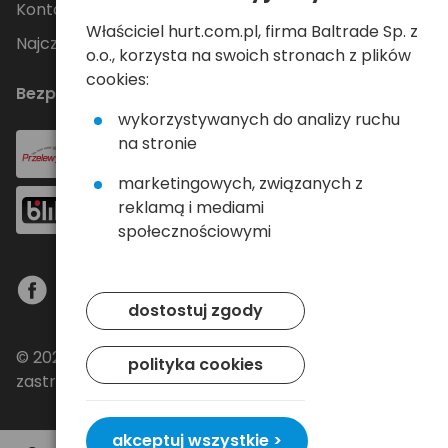
Kontakt
Właściciel hurt.com.pl, firma Baltrade Sp. z
Najczęściej zadawane pytania
o.o., korzysta na swoich stronach z plików
cookies:
Bezpieczne płatności
wykorzystywanych do analizy ruchu
na stronie
marketingowych, związanych z
reklamą i mediami
społecznościowymi
dostostuj zgody
© 2024 Baltrade sp. z o.o. - Wszelkie prawa
polityka cookies
zastrzeżone.
akceptuj wszystkie >