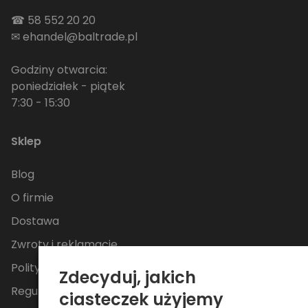
☎
58 552 20 20
✉
ehandel@baltrade.pl
Godziny otwarcia:
poniedziałek - piątek
7:30 - 15:30
Sklep
Blog
O firmie
Dostawa
Zwroty i reklamacje
Polityka Prywatności
Zdecyduj, jakich
Regulamin
ciasteczek użyjemy