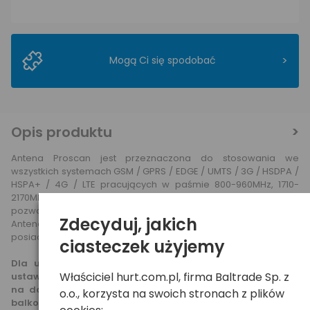
>
Mogą Ci się spodobać
Opis produktu
Antena Proscan jest przeznaczona do stosowania we
wszystkich systemach GSM / GPRS / EDGE / UMTS / 3G / HSDPA /
HSPA+ / 4G / LTE pracujących w paśmie 800-960MHz, 1710-
2170MHz, 2500-2700MHz. Antena posiada wzmocnienie 9dBi co
pozwala w większości sytuacji uzyskiwać stabilne połączenie.
Zdecyduj, jakich
Antena jest odporna na działanie warunków atmosferycznych i
posiada podstawę magnetyczną.
ciasteczek użyjemy
Dla uzyskania najlepszego efektu antena powinna być
Właściciel hurt.com.pl, firma Baltrade Sp. z
ustawiona w bardziej korzystnym miejscu niż modem, np.
na dachu samochodu, na parapiecie okna lub barierce
o.o., korzysta na swoich stronach z plików
balkonu.