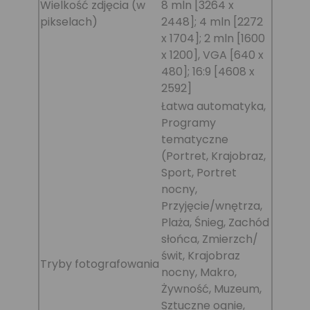
Wielkość zdjęcia (w
8 mln [3264 x
pikselach)
2448]; 4 mln [2272
x 1704]; 2 mln [1600
x 1200], VGA [640 x
480]; 16:9 [4608 x
2592]
Łatwa automatyka,
Programy
tematyczne
(Portret, Krajobraz,
Sport, Portret
nocny,
Przyjęcie/wnętrza,
Plaża, Śnieg, Zachód
słońca, Zmierzch/
świt, Krajobraz
Tryby fotografowania
nocny, Makro,
Żywność, Muzeum,
Sztuczne ognie,