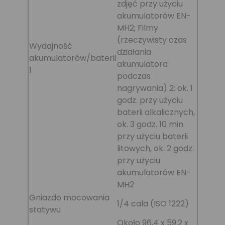
zdjęć przy użyciu
akumulatorów EN-
MH2; Filmy
(rzeczywisty czas
Wydajność
działania
akumulatorów/baterii
akumulatora
1
podczas
nagrywania) 2: ok. 1
godz. przy użyciu
baterii alkalicznych,
ok. 3 godz. 10 min
przy użyciu baterii
litowych, ok. 2 godz.
przy użyciu
akumulatorów EN-
MH2
Gniazdo mocowania
1/4 cala (ISO 1222)
statywu
Około 96,4 x 59,2 x