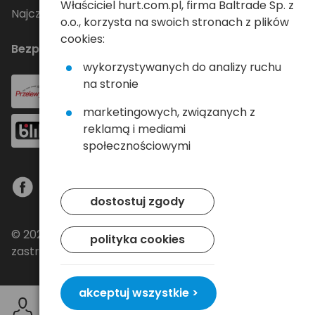
Właściciel hurt.com.pl, firma Baltrade Sp. z
Najczęściej zadawane pytania
o.o., korzysta na swoich stronach z plików
cookies:
Bezpieczne płatności
wykorzystywanych do analizy ruchu
na stronie
marketingowych, związanych z
reklamą i mediami
społecznościowymi
dostostuj zgody
© 2024 Baltrade sp. z o.o. - Wszelkie prawa
polityka cookies
zastrzeżone.
akceptuj wszystkie >