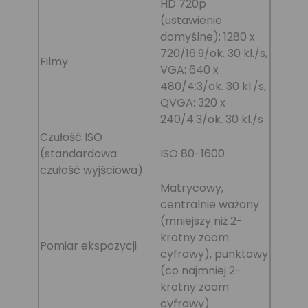
HD 720p
(ustawienie
domyślne): 1280 x
720/16:9/ok. 30 kl./s,
Filmy
VGA: 640 x
480/4:3/ok. 30 kl./s,
QVGA: 320 x
240/4:3/ok. 30 kl./s
Czułość ISO
(standardowa
ISO 80-1600
czułość wyjściowa)
Matrycowy,
centralnie ważony
(mniejszy niż 2-
krotny zoom
Pomiar ekspozycji
cyfrowy), punktowy
(co najmniej 2-
krotny zoom
cyfrowy)