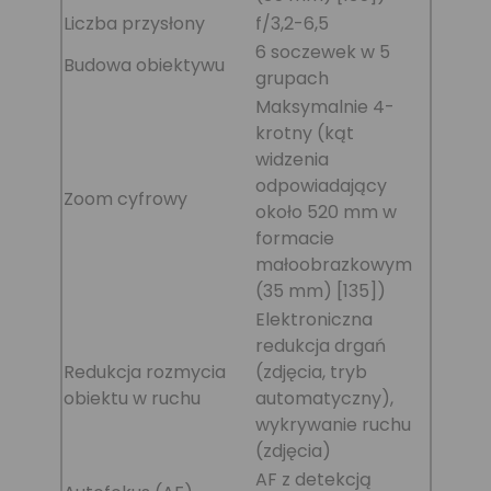
Liczba przysłony
f/3,2-6,5
6 soczewek w 5
Budowa obiektywu
grupach
Maksymalnie 4-
krotny (kąt
widzenia
odpowiadający
Zoom cyfrowy
około 520 mm w
formacie
małoobrazkowym
(35 mm) [135])
Elektroniczna
redukcja drgań
Redukcja rozmycia
(zdjęcia, tryb
obiektu w ruchu
automatyczny),
wykrywanie ruchu
(zdjęcia)
AF z detekcją