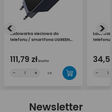
<
>
Ładowarka sieciowa do
Ładowark
telefonu / smartfona UGREEN
telefonu
65W 2x USB-C 1x USB-A X553
30W 1x U
35042
111,79 zł
34,55
brutto
-
+
-
szt.
Newsletter