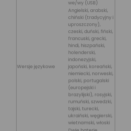
we/wy (USB)
Angielski, arabski,
chiński (tradycyjny i
uproszczony),
czeski, duński, fiński,
francuski, grecki,
hindi, hiszpański,
holenderski,
indonezyjski,
Wersje językowe
japoński, koreański,
niemiecki, norweski,
polski, portugalski
(europejski i
brazylijski), rosyjski,
rumuński, szwedzki,
tajski, turecki,
ukraiński, węgierski,
wietnamski, włoski
Dwie baterie