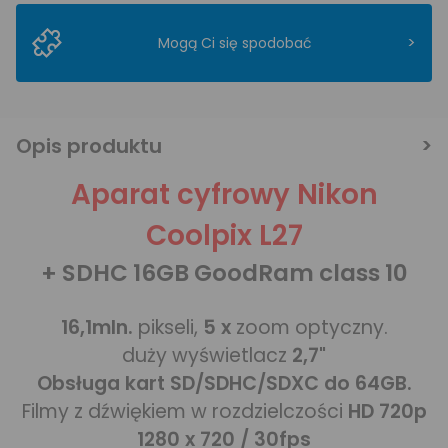
>
Mogą Ci się spodobać
Opis produktu
Aparat cyfrowy Nikon
Coolpix L27
+ SDHC 16GB GoodRam class 10
16,1mln.
pikseli,
5 x
zoom optyczny.
duży wyświetlacz
2,7"
Obsługa kart SD/SDHC/SDXC do 64GB.
Filmy z dźwiękiem w rozdzielczości
HD 720p
1280 x 720 / 30fps