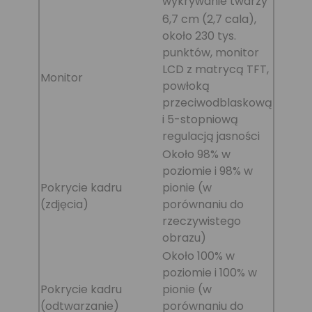
wykrywanie twarzy
6,7 cm (2,7 cala),
około 230 tys.
punktów, monitor
LCD z matrycą TFT,
Monitor
powłoką
przeciwodblaskową
i 5-stopniową
regulacją jasności
Około 98% w
poziomie i 98% w
Pokrycie kadru
pionie (w
(zdjęcia)
porównaniu do
rzeczywistego
obrazu)
Około 100% w
poziomie i 100% w
Pokrycie kadru
pionie (w
(odtwarzanie)
porównaniu do