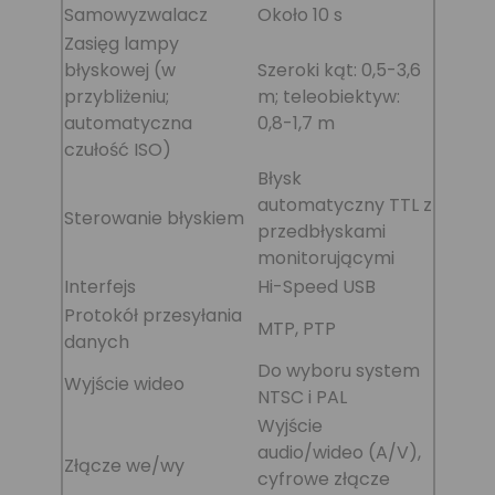
Samowyzwalacz
Około 10 s
Zasięg lampy
błyskowej (w
Szeroki kąt: 0,5-3,6
przybliżeniu;
m; teleobiektyw:
automatyczna
0,8-1,7 m
czułość ISO)
Błysk
automatyczny TTL z
Sterowanie błyskiem
przedbłyskami
monitorującymi
Interfejs
Hi-Speed USB
Protokół przesyłania
MTP, PTP
danych
Do wyboru system
Wyjście wideo
NTSC i PAL
Wyjście
audio/wideo (A/V),
Złącze we/wy
cyfrowe złącze