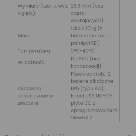
Wymiary (szer. x wys.
28,9 mm (bez
x głęb.)
części
wystających)
Około 161 g (z
Masa
bateriami i kartą
pamięci SD)
Temperatura
0°C-40°C
Do 85% (bez
Wilgotność
kondensacji)
Pasek aparatu, 2
baterie alkaliczne
Akcesoria
LR6 (typu AA),
dostarczone w
kabel USB UC-E16,
zestawie
płyta CD z
oprogramowaniem
ViewNX 2