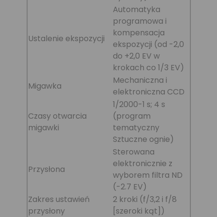
Automatyka
programowa i
kompensacja
Ustalenie ekspozycji
ekspozycji (od -2,0
do +2,0 EV w
krokach co 1/3 EV)
Mechaniczna i
Migawka
elektroniczna CCD
1/2000-1 s; 4 s
Czasy otwarcia
(program
migawki
tematyczny
Sztuczne ognie)
Sterowana
elektronicznie z
Przysłona
wyborem filtra ND
(-2.7 EV)
Zakres ustawień
2 kroki (f/3,2 i f/8
przysłony
[szeroki kąt])