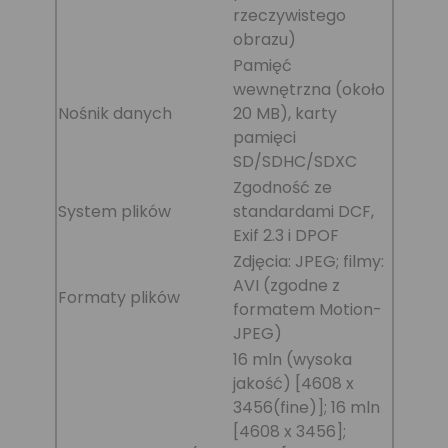
rzeczywistego
obrazu)
Pamięć
wewnętrzna (około
Nośnik danych
20 MB), karty
pamięci
SD/SDHC/SDXC
Zgodność ze
System plików
standardami DCF,
Exif 2.3 i DPOF
Zdjęcia: JPEG; filmy:
AVI (zgodne z
Formaty plików
formatem Motion-
JPEG)
16 mln (wysoka
jakość) [4608 x
3456(fine)]; 16 mln
[4608 x 3456];