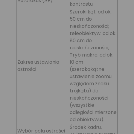
Autofokus (AF)
kontrastu
Szeroki kąt: od ok.
50 cm do
nieskończoności;
teleobiektyw: od ok.
80 cm do
nieskończoności;
Tryb makro: od ok.
Zakres ustawiania
10 cm
ostrości
(szerokokątne
ustawienie zoomu
względem znaku
trójkąta) do
nieskończoności
(wszystkie
odległości mierzone
od obiektywu).
Środek kadru,
Wybór pola ostrości