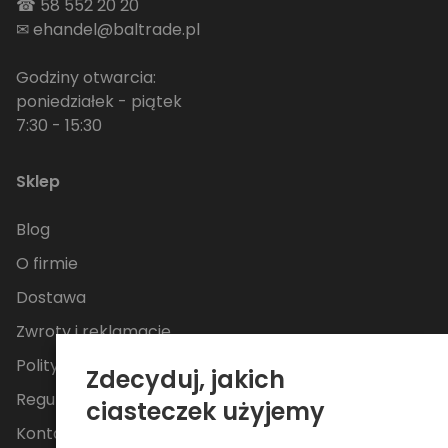
☎
58 552 20 20
✉
ehandel@baltrade.pl
Godziny otwarcia:
poniedziałek - piątek
7:30 - 15:30
Sklep
Blog
O firmie
Dostawa
Zwroty i reklamacje
Polityka Prywatności
Zdecyduj, jakich
Regulamin
ciasteczek użyjemy
Kontakt