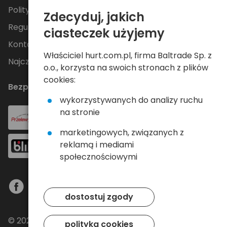
Polityka Prywatności
Zdecyduj, jakich
Regulamin
ciasteczek użyjemy
Kontakt
Właściciel hurt.com.pl, firma Baltrade Sp. z
Najczęściej zadawane pytania
o.o., korzysta na swoich stronach z plików
cookies:
Bezpieczne płatności
wykorzystywanych do analizy ruchu
na stronie
marketingowych, związanych z
reklamą i mediami
społecznościowymi
dostostuj zgody
© 2024 Baltrade sp. z o.o. - Wszelkie prawa
polityka cookies