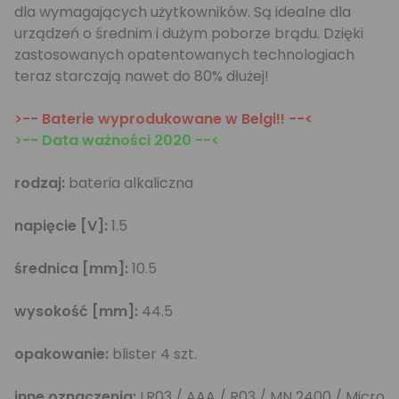
dla wymagających użytkowników. Są idealne dla
urządzeń o średnim i dużym poborze brądu. Dzięki
zastosowanych opatentowanych technologiach
teraz starczają nawet do 80% dłużej!
>-- Baterie wyprodukowane w Belgi!! --<
>-- Data ważności 2020 --<
rodzaj:
bateria alkaliczna
napięcie [V]:
1.5
średnica [mm]:
10.5
wysokość [mm]:
44.5
opakowanie:
blister 4 szt.
inne oznaczenia:
LR03 / AAA / R03 / MN 2400 / Micro