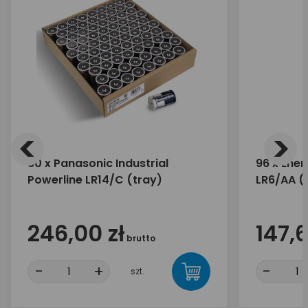
<
>
80 x Panasonic Industrial
96 x Ener
Powerline LR14/C (tray)
LR6/AA (b
246,00 zł
147,6
brutto
-
+
-
szt.