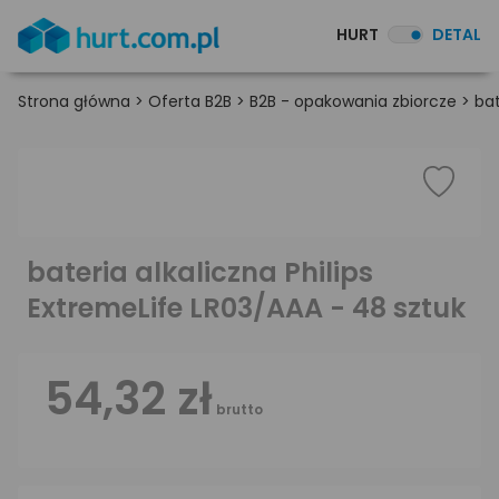
HURT
DETAL
Strona główna
>
Oferta B2B
>
B2B - opakowania zbiorcze
>
bat
bateria alkaliczna Philips
ExtremeLife LR03/AAA - 48 sztuk
54,32 zł
brutto