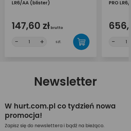
LR6/AA (blister)
PRO LR6/
147,60 zł
656,
brutto
-
+
-
szt.
Newsletter
W hurt.com.pl co tydzień nowa
promocja!
Zapisz się do newslettera i bądź na bieżąco.