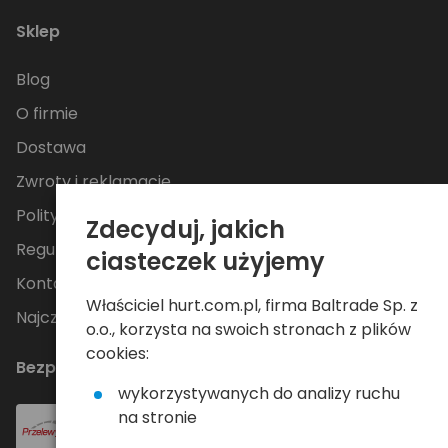
Sklep
Blog
O firmie
Dostawa
Zwroty i reklamacje
Polityka Prywatności
Zdecyduj, jakich
Regulamin
ciasteczek użyjemy
Kontakt
Właściciel hurt.com.pl, firma Baltrade Sp. z
Najczęściej zadawane pytania
o.o., korzysta na swoich stronach z plików
cookies:
Bezpieczne płatności
wykorzystywanych do analizy ruchu
na stronie