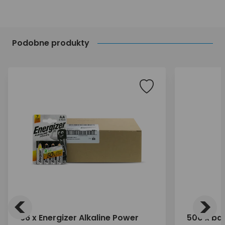
Podobne produkty
<
>
96 x Energizer Alkaline Power
500 x bat