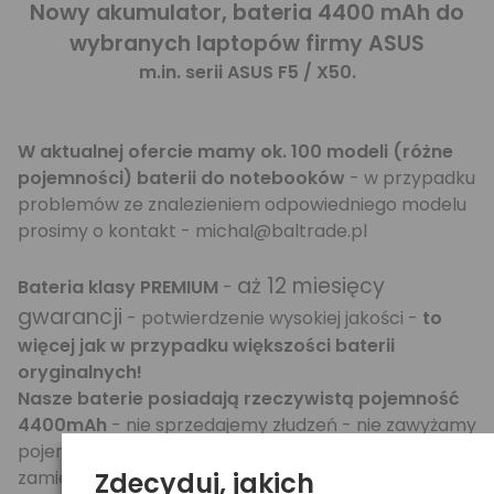
Nowy akumulator, bateria 4400 mAh do
wybranych laptopów firmy ASUS
m.in. serii ASUS F5 / X50.
W aktualnej ofercie mamy ok. 100 modeli (różne
pojemności) baterii do notebooków
- w przypadku
problemów ze znalezieniem odpowiedniego modelu
prosimy o kontakt - michal@baltrade.pl
aż 12 miesięcy
Bateria klasy PREMIUM
-
gwarancji
- potwierdzenie wysokiej jakości -
to
więcej jak w przypadku większości baterii
oryginalnych!
Nasze baterie posiadają rzeczywistą pojemność
4400mAh
- nie sprzedajemy złudzeń - nie zawyżamy
pojemności jak większość producentów tańszych
zamienników.
Zdecyduj, jakich