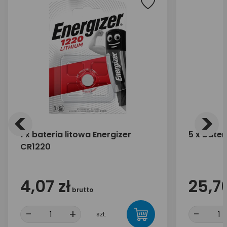
<
>
1 x bateria litowa Energizer
5 x bater
CR1220
4,07 zł
25,70
brutto
-
+
-
szt.