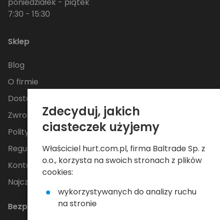
poniedziałek - piątek
7:30 - 15:30
Sklep
Blog
O firmie
Dostawa
Zdecyduj, jakich
Zwroty i reklamacje
ciasteczek użyjemy
Polityka Prywatności
Właściciel hurt.com.pl, firma Baltrade Sp. z
Regulamin
o.o., korzysta na swoich stronach z plików
Kontakt
cookies:
Najczęściej zadawane pytania
wykorzystywanych do analizy ruchu
na stronie
Bezpieczne płatności