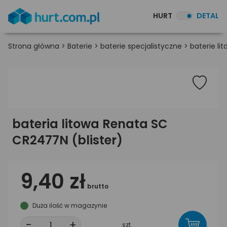
HURT
DETAL
Strona główna
>
Baterie
>
baterie specjalistyczne
>
baterie li
bateria litowa Renata SC
CR2477N (blister)
9,40 zł
brutto
Duża ilość w magazynie
-
+
szt.