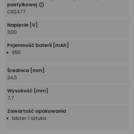
pastylkowej
CR2477
Napięcie
[V]
3,00
Pojemność baterii
[mAh]
950
Średnica
[mm]
24,5
Wysokość
[mm]
7,7
Zawartość opakowania
blister 1 sztuka.