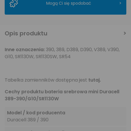
>
Mogą Ci się spodobać
Opis produktu
Inne oznaczenia:
390, 389, D389, D390, V389, V390,
G10, SR1130W, SR1130SW, SR54
Tabelka zamienników dostępna jest
tutaj.
Cechy produktu bateria srebrowa mini Duracell
389-390/G10/SR1130W
Model / kod producenta
Duracell 389 / 390