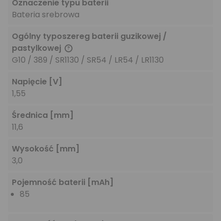
Oznaczenie typu baterii
Bateria srebrowa
Ogólny typoszereg baterii guzikowej /
pastylkowej
G10 / 389 / SR1130 / SR54 / LR54 / LR1130
Napięcie
[V]
1,55
Średnica
[mm]
11,6
Wysokość
[mm]
3,0
Pojemność baterii
[mAh]
85