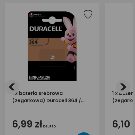
<
>
1 x bateria srebrowa
1 x bater
(zegarkowa) Duracell 364 /
(zegarko
SR621SW
SR1130S
6,99 zł
6,10 
brutto